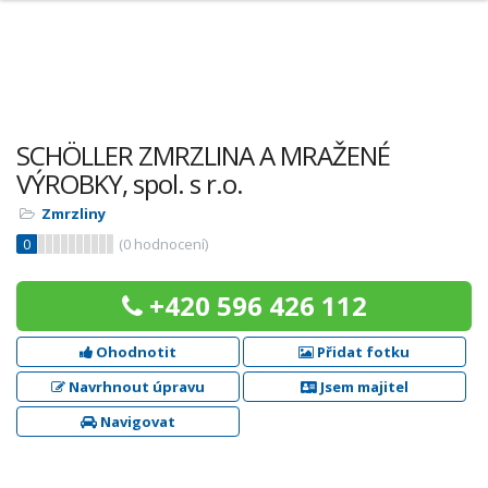
SCHÖLLER ZMRZLINA A MRAŽENÉ
VÝROBKY, spol. s r.o.
Zmrzliny
0
(
0
hodnocení)
+420 596 426 112
Ohodnotit
Přidat fotku
Navrhnout úpravu
Jsem majitel
Navigovat