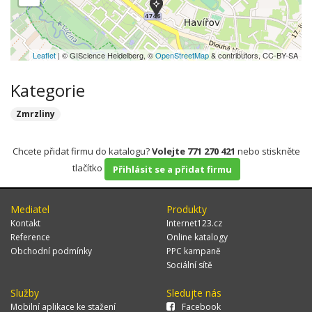
Leaflet
| © GIScience Heidelberg, ©
OpenStreetMap
& contributors, CC-BY-SA
Kategorie
Zmrzliny
Chcete přidat firmu do katalogu?
Volejte 771 270 421
nebo stiskněte
tlačítko
Přihlásit se a přidat firmu
Mediatel
Produkty
Kontakt
Internet123.cz
Reference
Online katalogy
Obchodní podmínky
PPC kampaně
Sociální sítě
Služby
Sledujte nás
Mobilní aplikace ke stažení
Facebook