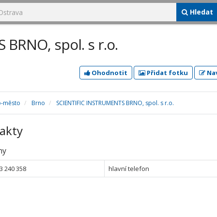
Hledat
BRNO, spol. s r.o.
Ohodnotit
Přidat fotku
Nav
o-město
Brno
SCIENTIFIC INSTRUMENTS BRNO, spol. s r.o.
akty
ny
3 240 358
hlavní telefon