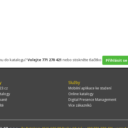
rmu do katalogu?
Volejte 771 270 421
nebo stiskněte tlačítko
Přihlásit se
y
Služby
23.cz
Mobilní aplikace ke stažení
talogy
Online katalogy
paně
Digital Presence Management
ítě
Více zákazníků