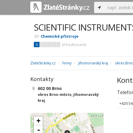
SCIENTIFIC INSTRUMENTS 
Chemické přístroje
0
(
0
hodnocení)
ZlatéStránky.cz
Firmy
Jihomoravský kraj
okres Brn
Kont
Kontakty
602 00 Brno
Telefo
okres Brno-město, Jihomoravský
kraj
+420 54
+
-