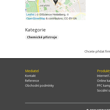
Leaflet
| © GIScience Heidelberg, ©
OpenStreetMap
& contributors, CC-BY-SA
Kategorie
Chemické přístroje
Chcete přidat fi
Mediatel
Produkt
Kontakt
Internet1
Reference
Online ka
Obchodní podmínky
PPC kam
Sociální s