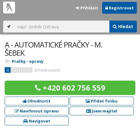
Přihlásit
Registrovat
Hledat
A - AUTOMATICKÉ PRAČKY - M.
ŠEBEK
Pračky - opravy
0
(
0
hodnocení)
+420 602 756 559
Ohodnotit
Přidat fotku
Navrhnout úpravu
Jsem majitel
Navigovat