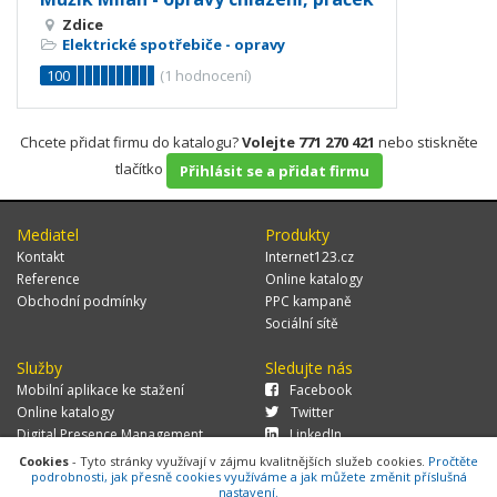
Zdice
Elektrické spotřebiče - opravy
100
(
1
hodnocení)
Chcete přidat firmu do katalogu?
Volejte 771 270 421
nebo stiskněte
tlačítko
Přihlásit se a přidat firmu
Mediatel
Produkty
Kontakt
Internet123.cz
Reference
Online katalogy
Obchodní podmínky
PPC kampaně
Sociální sítě
Služby
Sledujte nás
Mobilní aplikace ke stažení
Facebook
Online katalogy
Twitter
Digital Presence Management
LinkedIn
Více zákazníků
Cookies
- Tyto stránky využívají v zájmu kvalitnějších služeb cookies.
Pročtěte
podrobnosti, jak přesně cookies využíváme a jak můžete změnit příslušná
nastavení.