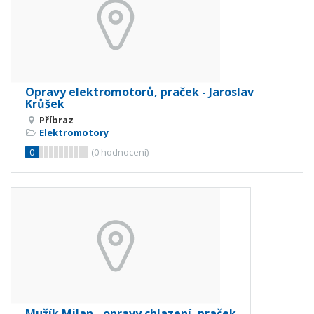
Opravy elektromotorů, praček - Jaroslav
Krůšek
Příbraz
Elektromotory
0
(
0
hodnocení)
Mužík Milan - opravy chlazení, praček