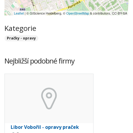
Leaflet
| © GIScience Heidelberg, ©
OpenStreetMap
& contributors, CC-BY-SA
Kategorie
Pračky - opravy
Nejbližší podobné firmy
Libor Vobořil - opravy praček