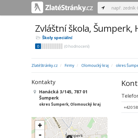
Zvláštní škola, Šumperk,
Školy speciální
0
(
0
hodnocení)
ZlatéStránky.cz
Firmy
Olomoucký kraj
okres Šump
Kont
Kontakty
Hanácká 3/145, 787 01
Telefo
Šumperk
okres Šumperk, Olomoucký kraj
+420 58
+
-