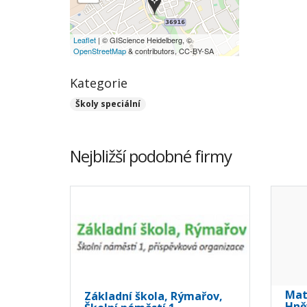
Leaflet
| © GIScience Heidelberg, ©
OpenStreetMap
& contributors, CC-BY-SA
Kategorie
Školy speciální
Nejbližší podobné firmy
Mat
Základní škola, Rýmařov,
Hně