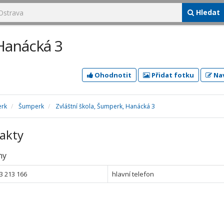
Hledat
 Hanácká 3
Ohodnotit
Přidat fotku
Nav
erk
Šumperk
Zvláštní škola, Šumperk, Hanácká 3
akty
ny
3 213 166
hlavní telefon