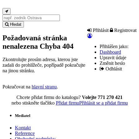
Hledat
Přihlásit
Registrovat
Požadovaná stránka
nenalezena
Chyba 404
Přihlášen jako:
Dashboard
Upravit údaje
Zkontrolujte prosím adresu, kterou jste
Změnit heslo
zadali do prohlížeče, popřípadě pokračujte
Odhlásit
na jinou stránku.
Pokračovat na
hlavní stranu
.
Chcete přidat firmu do katalogu?
Volejte 771 270 421
nebo stiskněte tlačítko
Přidat firmu
Přihlásit se a přidat firmu
Mediatel
Kontakt
Reference
Obchodní podmínky