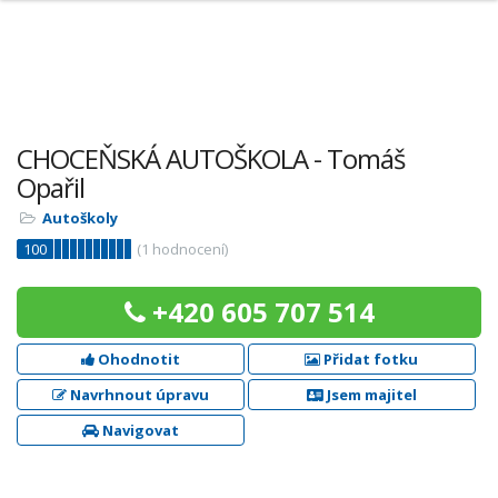
CHOCEŇSKÁ AUTOŠKOLA - Tomáš
Opařil
Autoškoly
100
(
1
hodnocení)
+420 605 707 514
Ohodnotit
Přidat fotku
Navrhnout úpravu
Jsem majitel
Navigovat