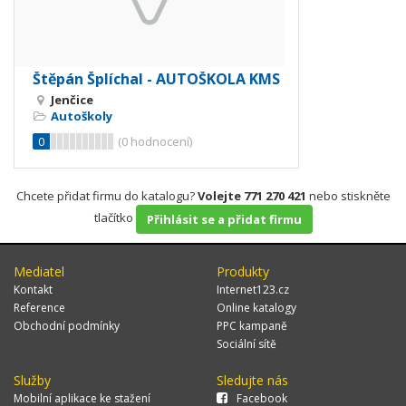
Štěpán Šplíchal - AUTOŠKOLA KMS
Jenčice
Autoškoly
0
(
0
hodnocení)
Chcete přidat firmu do katalogu?
Volejte 771 270 421
nebo stiskněte
tlačítko
Přihlásit se a přidat firmu
Mediatel
Produkty
Kontakt
Internet123.cz
Reference
Online katalogy
Obchodní podmínky
PPC kampaně
Sociální sítě
Služby
Sledujte nás
Mobilní aplikace ke stažení
Facebook