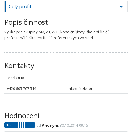
Celý profil
Popis činnosti
Výuka pro skupiny AM, A1, A, B, kondiční jízdy, školení řidičů
profesionálů, školení řidičů referentských vozidel.
Kontakty
Telefony
+420 605 707 514
hlavní telefon
Hodnocení
100
od
Anonym
, 30.10.2014 09:15