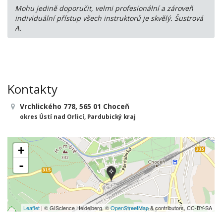
Mohu jedině doporučit, velmi profesionální a zároveň
individuální přístup všech instruktorů je skvělý. Šustrová
A.
Kontakty
Vrchlického 778, 565 01 Choceň
okres Ústí nad Orlicí, Pardubický kraj
+
-
Leaflet
| © GIScience Heidelberg, ©
OpenStreetMap
& contributors, CC-BY-SA