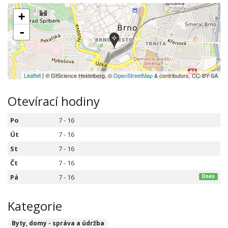
+
-
Leaflet
| © GIScience Heidelberg, ©
OpenStreetMap
& contributors, CC-BY-SA
Otevírací hodiny
Po
7 - 16
Út
7 - 16
St
7 - 16
Čt
7 - 16
Pá
7 - 16
Dnes
Kategorie
Byty, domy - správa a údržba