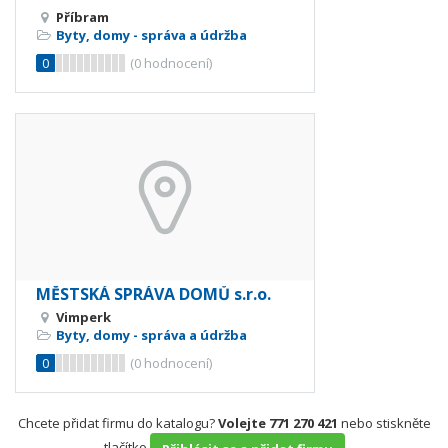
Příbram
Byty, domy - správa a údržba
0
(
0
hodnocení)
MĚSTSKÁ SPRÁVA DOMŮ s.r.o.
Vimperk
Byty, domy - správa a údržba
0
(
0
hodnocení)
Chcete přidat firmu do katalogu?
Volejte 771 270 421
nebo stiskněte
tlačítko