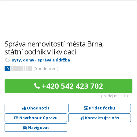
Správa nemovitostí města Brna,
státní podnik v likvidaci
Byty, domy - správa a údržba
0
(
0
hodnocení)
+420 542 423 702
prodej majetku
Ohodnotit
Přidat fotku
Navrhnout úpravu
Kontaktujte nás
Navigovat