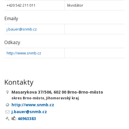
+420 542 211 011
likvidátor
Emaily
j.bauer@snmb.cz
Odkazy
http://www.snmb.cz
Kontakty
Masarykova 37/506, 602 00 Brno-Brno-město
okres Brno-město, Jihomoravský kraj
http://www.snmb.cz
j.bauer@snmb.cz
IČ:
46963383