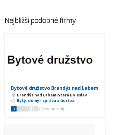
Nejbližší podobné firmy
Bytové družstvo Brandýs nad Labem
Brandýs nad Labem-Stará Boleslav
Byty, domy - správa a údržba
0
(
0
hodnocení)