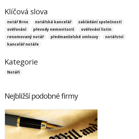
Klíčová slova
notář Brno
notářská kancelář
zakládání společností
ověřování
převody nemovitostí
ověřování listin
renomovaný notář
předmanželské smlouvy
notářství
kancelář notáře
Kategorie
Notáři
Nejbližší podobné firmy