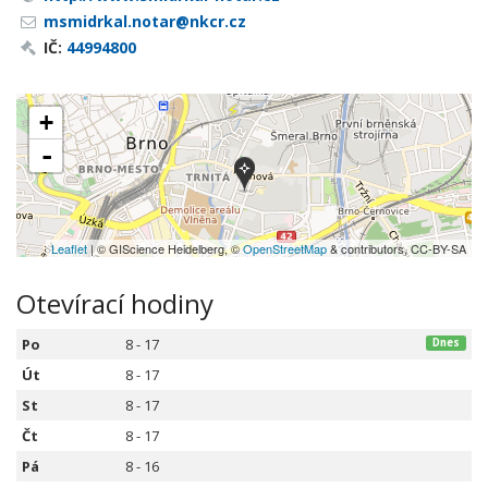
msmidrkal.notar@nkcr.cz
IČ:
44994800
+
-
Leaflet
| © GIScience Heidelberg, ©
OpenStreetMap
& contributors, CC-BY-SA
Otevírací hodiny
Po
8 - 17
Dnes
Út
8 - 17
St
8 - 17
Čt
8 - 17
Pá
8 - 16