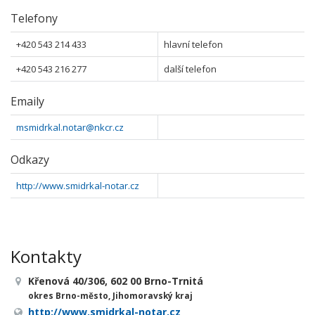
Telefony
+420 543 214 433
hlavní telefon
+420 543 216 277
další telefon
Emaily
msmidrkal.notar@nkcr.cz
Odkazy
http://www.smidrkal-notar.cz
Kontakty
Křenová 40/306, 602 00 Brno-Trnitá
okres Brno-město, Jihomoravský kraj
http://www.smidrkal-notar.cz