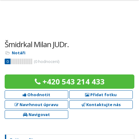
Šmidrkal Milan JUDr.
Notáři
0
(
0
hodnocení)
+420 543 214 433
Ohodnotit
Přidat fotku
Navrhnout úpravu
Kontaktujte nás
Navigovat