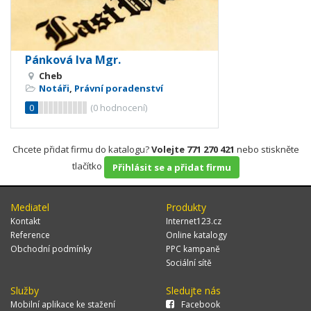
Pánková Iva Mgr.
Cheb
Notáři
,
Právní poradenství
0
(
0
hodnocení)
Chcete přidat firmu do katalogu?
Volejte 771 270 421
nebo stiskněte
tlačítko
Přihlásit se a přidat firmu
Mediatel
Produkty
Kontakt
Internet123.cz
Reference
Online katalogy
Obchodní podmínky
PPC kampaně
Sociální sítě
Služby
Sledujte nás
Mobilní aplikace ke stažení
Facebook