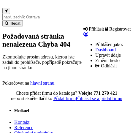
Hledat
Přihlásit
Registrovat
Požadovaná stránka
nenalezena
Chyba 404
Přihlášen jako:
Dashboard
Upravit údaje
Zkontrolujte prosím adresu, kterou jste
Změnit heslo
zadali do prohlížeče, popřípadě pokračujte
Odhlásit
na jinou stránku.
Pokračovat na
hlavní stranu
.
Chcete přidat firmu do katalogu?
Volejte 771 270 421
nebo stiskněte tlačítko
Přidat firmu
Přihlásit se a přidat firmu
Mediatel
Kontakt
Reference
Obchodní podmínky