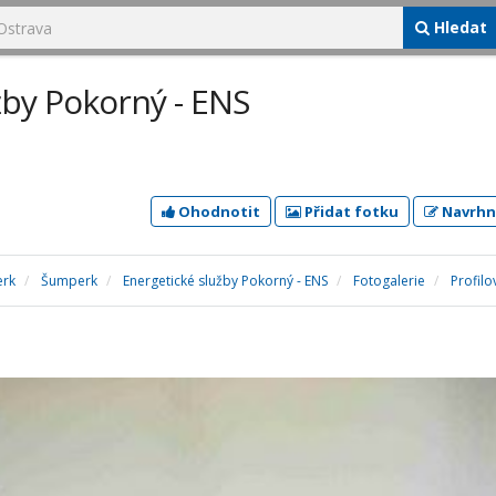
Hledat
žby Pokorný - ENS
Ohodnotit
Přidat fotku
Navrhn
erk
Šumperk
Energetické služby Pokorný - ENS
Fotogalerie
Profilo