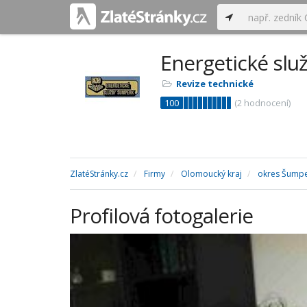
Energetické slu
Revize technické
100
(
2
hodnocení)
ZlatéStránky.cz
Firmy
Olomoucký kraj
okres Šump
Profilová fotogalerie