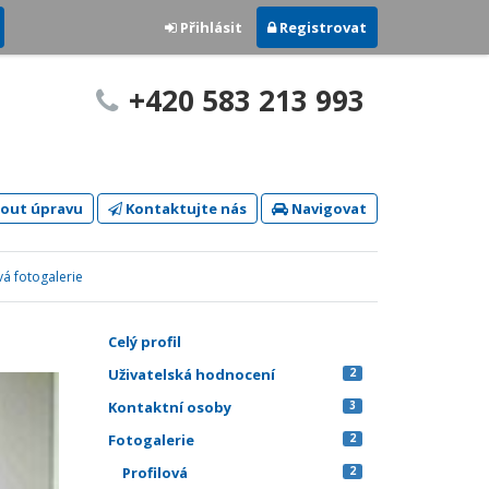
Přihlásit
Registrovat
+420 583 213 993
out úpravu
Kontaktujte nás
Navigovat
vá fotogalerie
Celý profil
Uživatelská hodnocení
2
Kontaktní osoby
3
Fotogalerie
2
Profilová
2