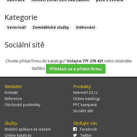
Kategorie
Veterinář
Zemědělské služby
Stěhování
Sociální sítě
Chcete přidat firmu do katalogu?
Volejte 771 270 421
nebo stiskněte
tlačítko
Přihlásit se a přidat firmu
Mediatel
Produkty
Kontakt
Internet123.cz
Reference
Online katalogy
Obchodní podmínky
PPC kampaně
Sociální sítě
Služby
Sledujte nás
Mobilní aplikace ke stažení
Facebook
Online katalogy
Twitter