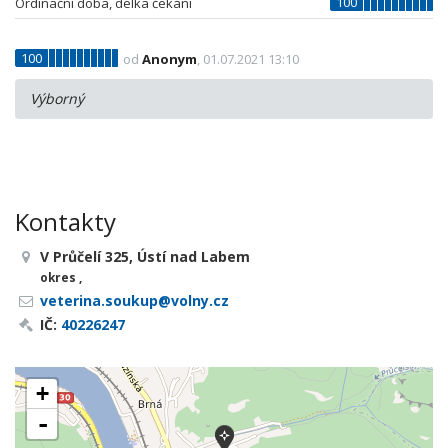
100
Ordinační doba, délka čekání
100
od
Anonym
, 01.07.2021 13:10
Výborný
Kontakty
V Průčelí 325, Ústí nad Labem
okres ,
veterina.soukup@volny.cz
IČ:
40226247
+
-