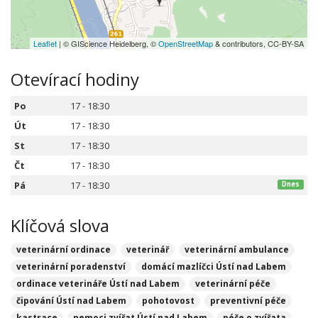
Leaflet
| © GIScience Heidelberg, ©
OpenStreetMap
& contributors, CC-BY-SA
Otevírací hodiny
Po
17 - 18:30
Út
17 - 18:30
St
17 - 18:30
Čt
17 - 18:30
Pá
17 - 18:30
Dnes
Klíčová slova
veterinární ordinace
veterinář
veterinární ambulance
veterinární poradenství
domácí mazlíčci Ústí nad Labem
ordinace veterináře Ústí nad Labem
veterinární péče
čipování Ústí nad Labem
pohotovost
preventivní péče
kastrace
nemoci zvířat Ústí nad Labem
péče o zvířata