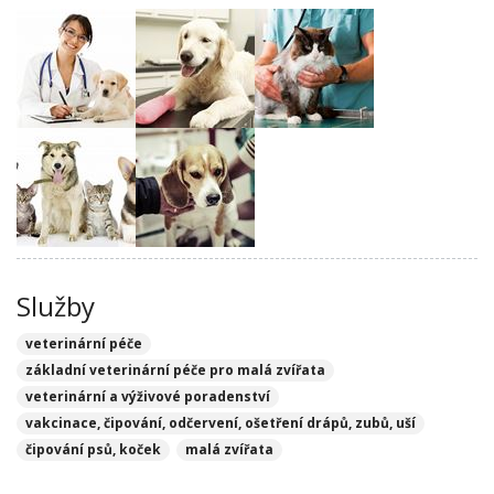
Služby
veterinární péče
základní veterinární péče pro malá zvířata
veterinární a výživové poradenství
vakcinace, čipování, odčervení, ošetření drápů, zubů, uší
čipování psů, koček
malá zvířata