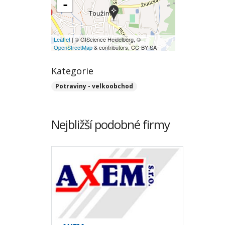
-
Leaflet
| © GIScience Heidelberg, ©
OpenStreetMap
& contributors, CC-BY-SA
Kategorie
Potraviny - velkoobchod
Nejbližší podobné firmy