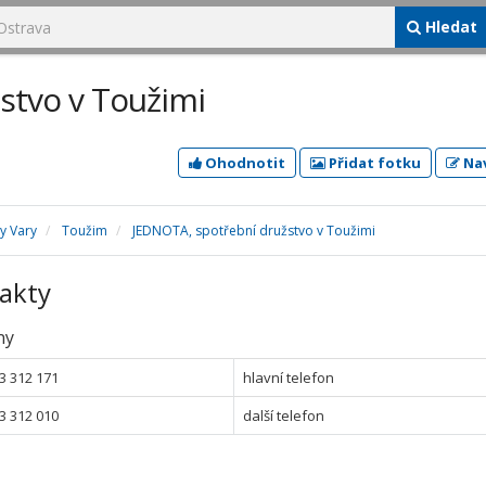
Hledat
stvo v Toužimi
Ohodnotit
Přidat fotku
Nav
y Vary
Toužim
JEDNOTA, spotřební družstvo v Toužimi
akty
ny
3 312 171
hlavní telefon
3 312 010
další telefon