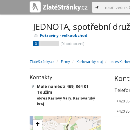
JEDNOTA, spotřební druž
Potraviny - velkoobchod
0
(
0
hodnocení)
ZlatéStránky.cz
Firmy
Karlovarský kraj
okres Karlov
Kont
Kontakty
Malé náměstí 469, 364 01
Telefo
Toužim
okres Karlovy Vary, Karlovarský
+420 35
kraj
+420 35
+