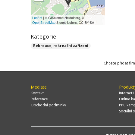
Leaflet
| © GIScience Heidelberg, ©
OpenStreetMap
& contributors, CC-BY-SA
Kategorie
Rekreace, rekreační zařízení
Chcete přidat fi
Mediatel
Produkt
Kontakt
Internet1
Reference
Online ka
Obchodní podmínky
PPC kam
Sociální s