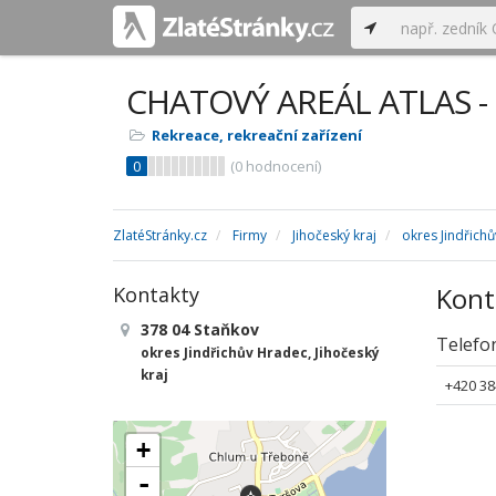
CHATOVÝ AREÁL ATLAS - 
Rekreace, rekreační zařízení
0
(
0
hodnocení)
ZlatéStránky.cz
Firmy
Jihočeský kraj
okres Jindřich
Kont
Kontakty
378 04 Staňkov
Telefo
okres Jindřichův Hradec, Jihočeský
kraj
+420 38
+
-