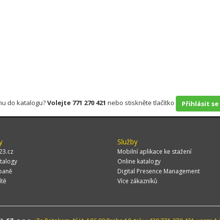
rmu do katalogu?
Volejte 771 270 421
nebo stiskněte tlačítko
Přihlásit se
y
Služby
23.cz
Mobilní aplikace ke stažení
talogy
Online katalogy
paně
Digital Presence Management
ítě
Více zákazníků