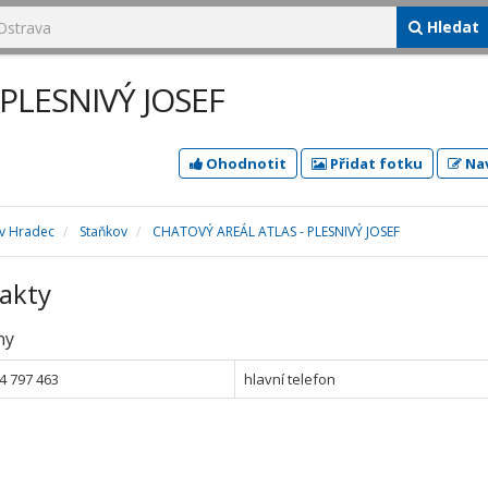
Hledat
PLESNIVÝ JOSEF
Ohodnotit
Přidat fotku
Nav
ův Hradec
Staňkov
CHATOVÝ AREÁL ATLAS - PLESNIVÝ JOSEF
akty
ny
4 797 463
hlavní telefon