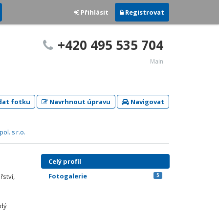
Přihlásit
Registrovat
+420 495 535 704
Main
dat fotku
Navrhnout úpravu
Navigovat
l. s r.o.
Celý profil
Fotogalerie
5
ství,
edý