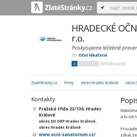
HRADECKÉ OČNÍ
r.o.
Poskytujeme léčebně prevent
Oční lékařství
0
(
0
hodnocení)
ZlatéStránky.cz
Firmy
okres Hradec Králové
okres 
Popi
Kontakty
Pražská třída 23/130, Hradec
Nabízíme
Králové
a to od 
okres SO ORP Hradec Králové,
okres Hradec Králové
Provádím
www.ocni-sanatorium.cz/
zákal, z