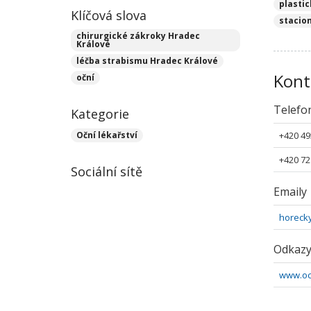
plasti
Klíčová slova
stacio
chirurgické zákroky Hradec
Králové
léčba strabismu Hradec Králové
Kont
oční
Telefo
Kategorie
Oční lékařství
+420 49
+420 72
Sociální sítě
Emaily
horeck
Odkaz
www.oc