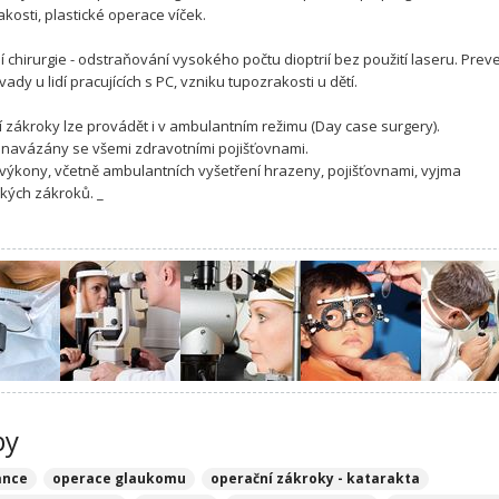
akosti, plastické operace víček.
í chirurgie - odstraňování vysokého počtu dioptrií bez použití laseru. Prev
ady u lidí pracujících s PC, vzniku tupozrakosti u dětí.
 zákroky lze provádět i v ambulantním režimu (Day case surgery).
navázány se všemi zdravotními pojišťovnami.
výkony, včetně ambulantních vyšetření hrazeny, pojišťovnami, vyjma
kých zákroků. _
by
ance
operace glaukomu
operační zákroky - katarakta