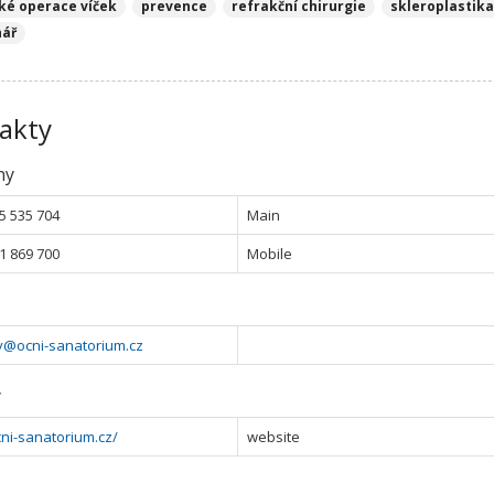
cké operace víček
prevence
refrakční chirurgie
skleroplastik
nář
akty
ny
5 535 704
Main
1 869 700
Mobile
y@ocni-sanatorium.cz
y
ni-sanatorium.cz/
website