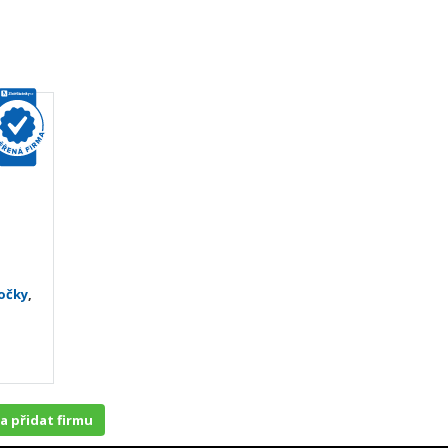
očky
,
 a přidat firmu