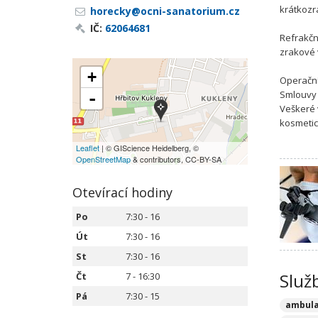
krátkozr
horecky@ocni-sanatorium.cz
IČ:
62064681
Refrakčn
zrakové v
+
Operační
Smlouvy 
-
Veškeré 
kosmetic
Leaflet
| © GIScience Heidelberg, ©
OpenStreetMap
& contributors, CC-BY-SA
Otevírací hodiny
Po
7:30 - 16
Út
7:30 - 16
St
7:30 - 16
Služ
Čt
7 - 16:30
Pá
7:30 - 15
ambul