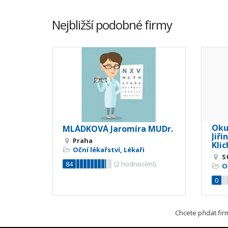
Nejbližší podobné firmy
Okul
MLÁDKOVÁ Jaromíra MUDr.
Jiři
Praha
Kli
Oční lékařství
,
Lékaři
S
84
(
2
hodnocení)
O
0
Chcete přidat fi