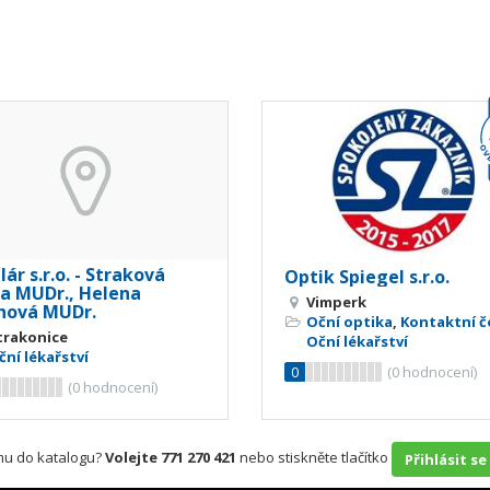
ár s.r.o. - Straková
Optik Spiegel s.r.o.
na MUDr., Helena
Vimperk
chová MUDr.
Oční optika
,
Kontaktní č
trakonice
Oční lékařství
ční lékařství
0
(
0
hodnocení)
(
0
hodnocení)
rmu do katalogu?
Volejte 771 270 421
nebo stiskněte tlačítko
Přihlásit se