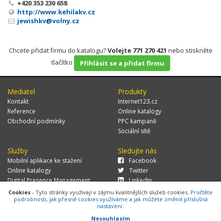
+420 353 230 658
http://www.kehilakv.cz
jewishkv@volny.cz
Chcete přidat firmu do katalogu?
Volejte 771 270 421
nebo stiskněte
tlačítko
Přihlásit se a přidat firmu
Mediatel
Produkty
Kontakt
Internet123.cz
Reference
Online katalogy
Obchodní podmínky
PPC kampaně
Sociální sítě
Služby
Sledujte nás
Mobilní aplikace ke stažení
Facebook
Online katalogy
Twitter
Digital Presence Management
LinkedIn
Více zákazníků
Cookies
- Tyto stránky využívají v zájmu kvalitnějších služeb cookies.
Pročtěte
podrobnosti, jak přesně cookies využíváme a jak můžete změnit příslušná
nastavení.
Nesouhlasím
© 2026 MEDIATEL CZ, s.r.o.,
Za Potokem 46/4, 106 00 Praha 10, tel.: