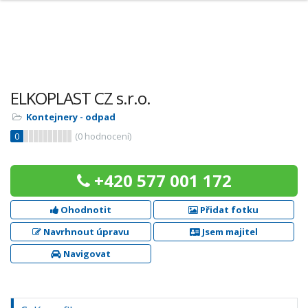
ELKOPLAST CZ s.r.o.
Kontejnery - odpad
0
(
0
hodnocení)
+420 577 001 172
Ohodnotit
Přidat fotku
Navrhnout úpravu
Jsem majitel
Navigovat