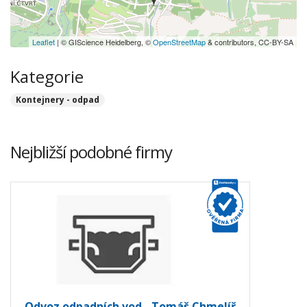
Leaflet
| © GIScience Heidelberg, ©
OpenStreetMap
& contributors, CC-BY-SA
Kategorie
Kontejnery - odpad
Nejbližší podobné firmy
Odvoz odpadních vod - Tomáš Chmelíř