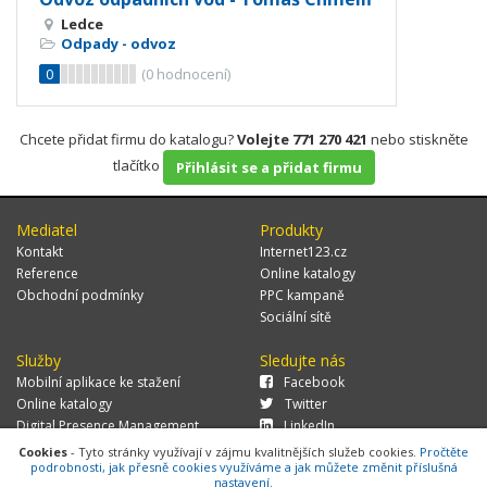
Ledce
Odpady - odvoz
0
(
0
hodnocení)
Chcete přidat firmu do katalogu?
Volejte 771 270 421
nebo stiskněte
tlačítko
Přihlásit se a přidat firmu
Mediatel
Produkty
Kontakt
Internet123.cz
Reference
Online katalogy
Obchodní podmínky
PPC kampaně
Sociální sítě
Služby
Sledujte nás
Mobilní aplikace ke stažení
Facebook
Online katalogy
Twitter
Digital Presence Management
LinkedIn
Více zákazníků
Cookies
- Tyto stránky využívají v zájmu kvalitnějších služeb cookies.
Pročtěte
podrobnosti, jak přesně cookies využíváme a jak můžete změnit příslušná
nastavení.