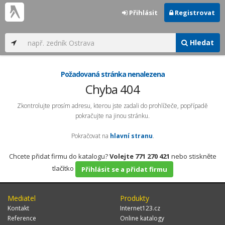
Přihlásit
Registrovat
Hledat
Požadovaná stránka nenalezena
Chyba 404
Zkontrolujte prosím adresu, kterou jste zadali do prohlížeče, popřípadě
pokračujte na jinou stránku.
Pokračovat na
hlavní stranu
.
Chcete přidat firmu do katalogu?
Volejte 771 270 421
nebo stiskněte
tlačítko
Přihlásit se a přidat firmu
Mediatel
Produkty
Kontakt
Internet123.cz
Reference
Online katalogy