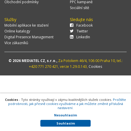
Obchodní podmínky
PPC kampaně
Sociální sítě
Služby
Sledujte nás
Mobilní aplikace ke stažení
Facebook
Online katalogy
Twitter
Digital Presence Management
LinkedIn
Více zákazníků
© 2026 MEDIATEL CZ, s.r.o.,
Za Potokem 46/4, 106 00 Praha 10, tel.:
+420 771 270 421, verze 1.29.0.143,
Cookies
Cookies
- Tyto stránky využívají v zájmu kvalitnějších služeb cookies.
Pročtěte
podrobnosti, jak přesně cookies využíváme a jak můžete změnit příslušná
nastavení.
Nesouhlasím
Souhlasím