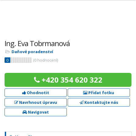
Ing. Eva Tobrmanová
Daňové poradenství
0
(
0
hodnocení)
+420 354 620 322
Ohodnotit
Přidat fotku
Navrhnout úpravu
Kontaktujte nás
Navigovat