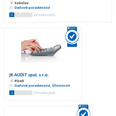
Sokolov
Daňové poradenství
0
(
0
hodnocení)
JK AUDIT spol. s r.o.
Plzeň
Daňové poradenství
,
Účetnictví
0
(
0
hodnocení)