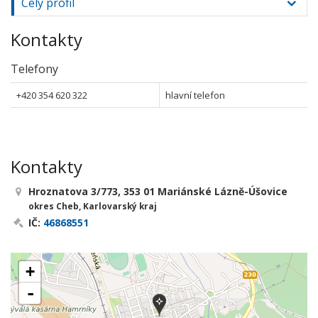
Celý profil
Kontakty
Telefony
+420 354 620 322
hlavní telefon
Kontakty
Hroznatova 3/773, 353 01 Mariánské Lázně-Úšovice
okres Cheb, Karlovarský kraj
IČ:
46868551
+
-