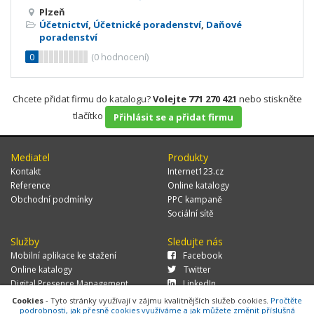
Plzeň
Účetnictví
,
Účetnické poradenství
,
Daňové
poradenství
0
(
0
hodnocení)
Chcete přidat firmu do katalogu?
Volejte 771 270 421
nebo stiskněte
tlačítko
Přihlásit se a přidat firmu
Mediatel
Produkty
Kontakt
Internet123.cz
Reference
Online katalogy
Obchodní podmínky
PPC kampaně
Sociální sítě
Služby
Sledujte nás
Mobilní aplikace ke stažení
Facebook
Online katalogy
Twitter
Digital Presence Management
LinkedIn
Více zákazníků
Cookies
- Tyto stránky využívají v zájmu kvalitnějších služeb cookies.
Pročtěte
podrobnosti, jak přesně cookies využíváme a jak můžete změnit příslušná