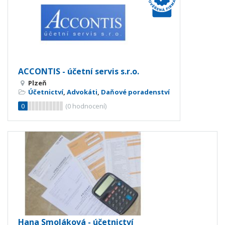
ACCONTIS - účetní servis s.r.o.
Plzeň
Účetnictví
,
Advokáti
,
Daňové poradenství
0
(
0
hodnocení)
Hana Smoláková - účetnictví