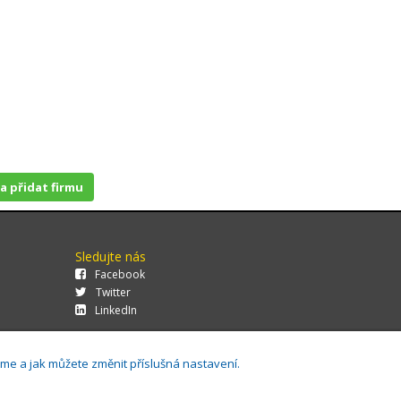
 a přidat firmu
Sledujte nás
Facebook
Twitter
LinkedIn
áme a jak můžete změnit příslušná nastavení.
29.0.143,
Cookies