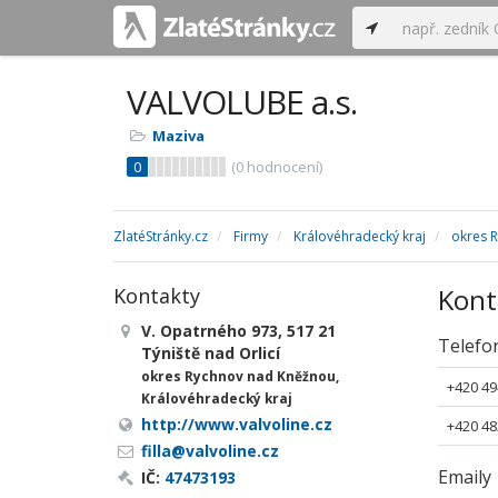
VALVOLUBE a.s.
Maziva
0
(
0
hodnocení)
ZlatéStránky.cz
Firmy
Královéhradecký kraj
okres 
Kont
Kontakty
V. Opatrného 973, 517 21
Telefo
Týniště nad Orlicí
okres Rychnov nad Kněžnou,
+420 49
Královéhradecký kraj
http://www.valvoline.cz
+420 48
filla@valvoline.cz
Emaily
IČ:
47473193