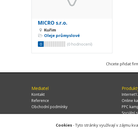
MICRO s.r.o.
Kuřim
Oleje průmyslové
0
(
0
hodnocení)
Chcete přidat fi
Mediatel
Produkt
Kontakt
Internet1
Reference
Online ka
Obchodní podmínky
PPC kam
Sociální s
Cookies
- Tyto stránky využívají v zájmu kva
© 2026 MEDIATEL