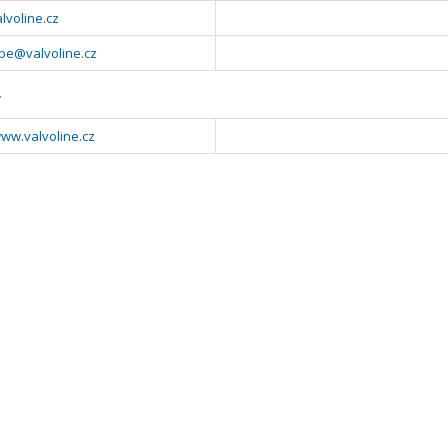
alvoline.cz
be@valvoline.cz
y
www.valvoline.cz