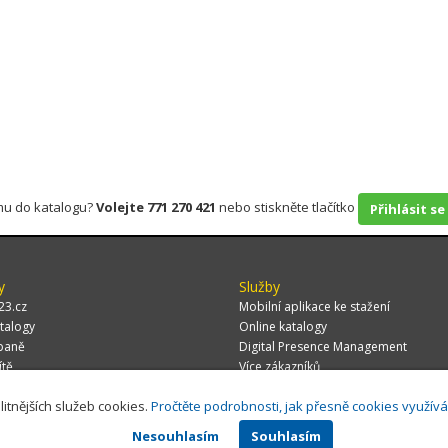
rmu do katalogu?
Volejte 771 270 421
nebo stiskněte tlačítko
Přihlásit se
y
Služby
23.cz
Mobilní aplikace ke stažení
talogy
Online katalogy
paně
Digital Presence Management
ítě
Více zákazníků
litnějších služeb cookies.
Pročtěte podrobnosti, jak přesně cookies využív
Nesouhlasím
Souhlasím
 CZ, s.r.o.,
Za Potokem 46/4, 106 00 Praha 10, tel.: +420 771 270 421, verze 1.