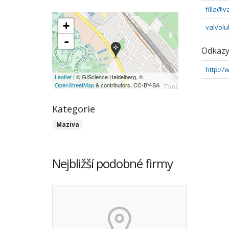
filla@v
+
valvolu
-
Odkaz
http://
Leaflet
| © GIScience Heidelberg, ©
OpenStreetMap
& contributors, CC-BY-SA
Kategorie
Maziva
Nejbližší podobné firmy