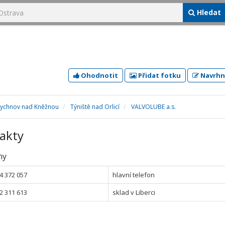
Hledat
Ohodnotit
Přidat fotku
Navrhn
Rychnov nad Kněžnou
Týniště nad Orlicí
VALVOLUBE a.s.
akty
ny
4 372 057
hlavní telefon
2 311 613
sklad v Liberci