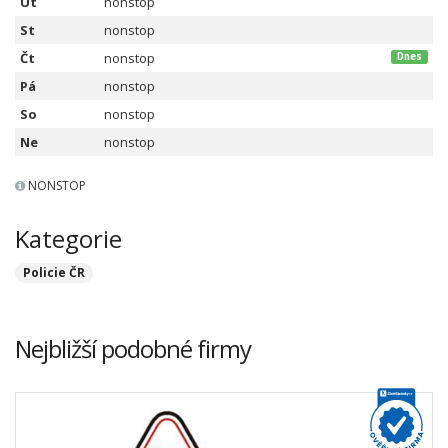
Út
nonstop
St
nonstop
Čt
nonstop
Dnes
Pá
nonstop
So
nonstop
Ne
nonstop
NONSTOP
Kategorie
Policie ČR
Nejbližší podobné firmy