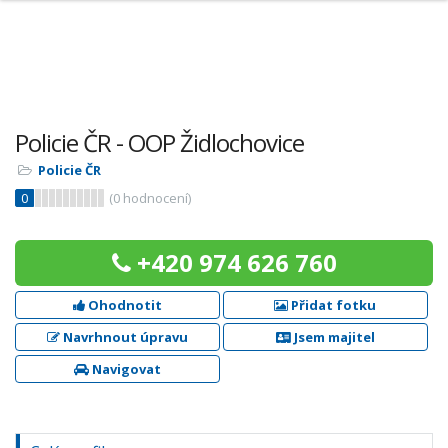
Policie ČR - OOP Židlochovice
Policie ČR
0
(
0
hodnocení)
+420 974 626 760
Ohodnotit
Přidat fotku
Navrhnout úpravu
Jsem majitel
Navigovat