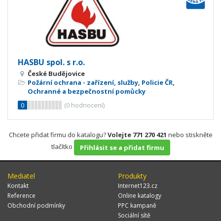
HASBU spol. s r.o.
České Budějovice
Požární ochrana - zařízení, služby
,
Policie ČR
,
Ochranné a bezpečnostní pomůcky
0
(
0
hodnocení)
Chcete přidat firmu do katalogu?
Volejte 771 270 421
nebo stiskněte
tlačítko
Přihlásit se a přidat firmu
Mediatel
Produkty
Kontakt
Internet123.cz
Reference
Online katalogy
Obchodní podmínky
PPC kampaně
Sociální sítě