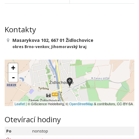
Kontakty
Masarykova 102, 667 01 Židlochovice
okres Brno-venkov, Jihomoravský kraj
+
-
Leaflet
| © GIScience Heidelberg, ©
OpenStreetMap
& contributors, CC-BY-SA
Otevírací hodiny
Po
nonstop