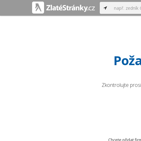
Poža
Zkontrolujte pros
Chcete přidat fi