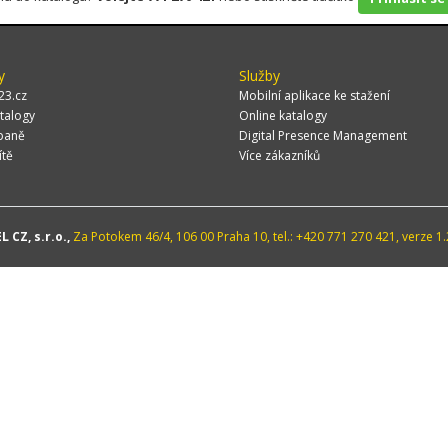
y
Služby
23.cz
Mobilní aplikace ke stažení
talogy
Online katalogy
paně
Digital Presence Management
ítě
Více zákazníků
 CZ, s.r.o.,
Za Potokem 46/4, 106 00 Praha 10, tel.: +420 771 270 421, verze 1.