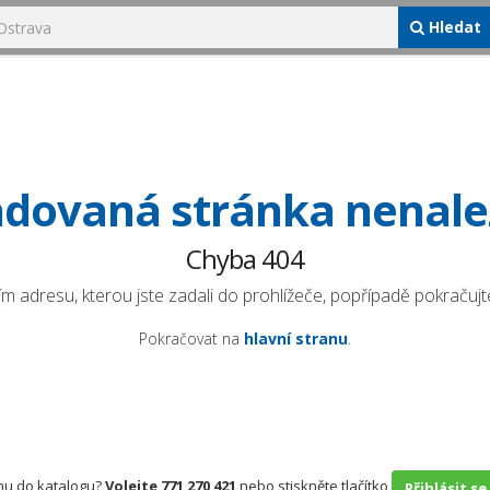
Hledat
dovaná stránka nenal
Chyba 404
ím adresu, kterou jste zadali do prohlížeče, popřípadě pokračujte
Pokračovat na
hlavní stranu
.
rmu do katalogu?
Volejte 771 270 421
nebo stiskněte tlačítko
Přihlásit se