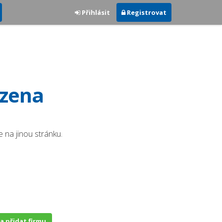
Přihlásit
Registrovat
ezena
 na jinou stránku.
 a přidat firmu