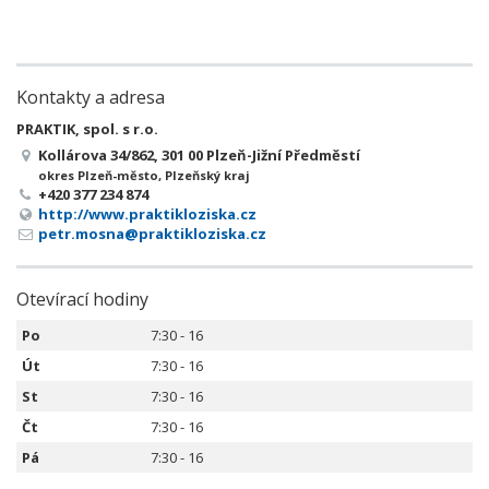
Kontakty a adresa
PRAKTIK, spol. s r.o.
Kollárova 34/862, 301 00 Plzeň-Jižní Předměstí
okres Plzeň-město, Plzeňský kraj
+420 377 234 874
http://www.praktikloziska.cz
petr.mosna@praktikloziska.cz
Otevírací hodiny
Po
7:30 - 16
Út
7:30 - 16
St
7:30 - 16
Čt
7:30 - 16
Pá
7:30 - 16