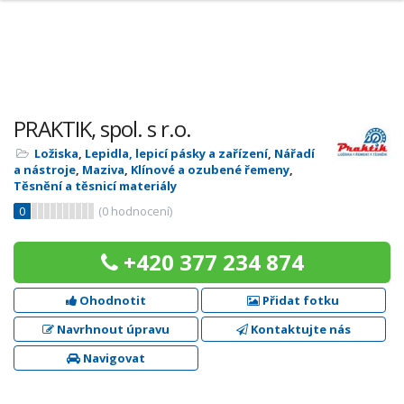
PRAKTIK, spol. s r.o.
Ložiska
,
Lepidla, lepicí pásky a zařízení
,
Nářadí
a nástroje
,
Maziva
,
Klínové a ozubené řemeny
,
Těsnění a těsnicí materiály
0
(
0
hodnocení)
+420 377 234 874
Ohodnotit
Přidat fotku
Navrhnout úpravu
Kontaktujte nás
Navigovat