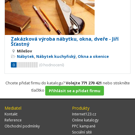
Zakázková výroba nábytku, okna, dveře - Jiří
Šťastný
Milešov
Nábytek
,
Nábytek kuchyňský
,
Okna a okenice
0
(
0
hodnocení)
Chcete přidat firmu do katalogu?
Volejte 771 270 421
nebo stiskněte
tlačítko
Přihlásit se a přidat firmu
Mediatel
Produkty
Kontakt
Internet123.cz
Reference
Online katalogy
Obchodní podmínky
PPC kampaně
Sociální sítě