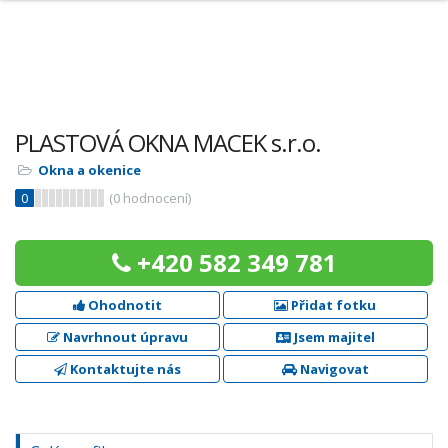
PLASTOVÁ OKNA MACEK s.r.o.
Okna a okenice
0
(
0
hodnocení)
+420 582 349 781
Ohodnotit
Přidat fotku
Navrhnout úpravu
Jsem majitel
Kontaktujte nás
Navigovat