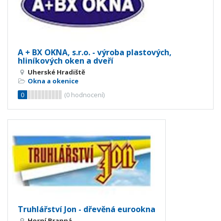
A + BX OKNA, s.r.o. - výroba plastových,
hliníkových oken a dveří
Uherské Hradiště
Okna a okenice
0
(
0
hodnocení)
Truhlářství Jon - dřevěná eurookna
Horní Branná