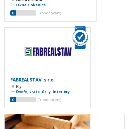
Okna a okenice
0
(
0
hodnocení)
FABREALSTAV, s.r.o.
Kly
Dveře, vrata
,
Grily
,
Interiéry
0
(
0
hodnocení)