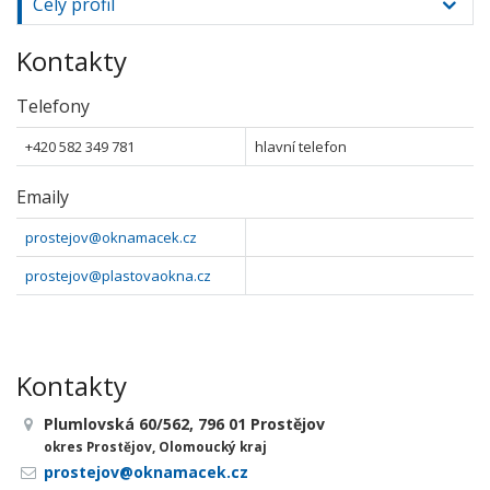
Celý profil
Kontakty
Telefony
+420 582 349 781
hlavní telefon
Emaily
prostejov@oknamacek.cz
prostejov@plastovaokna.cz
Kontakty
Plumlovská 60/562, 796 01 Prostějov
okres Prostějov, Olomoucký kraj
prostejov@oknamacek.cz