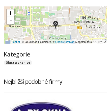
+
-
Leaflet
| © GIScience Heidelberg, ©
OpenStreetMap
& contributors, CC-BY-SA
Kategorie
Okna a okenice
Nejbližší podobné firmy