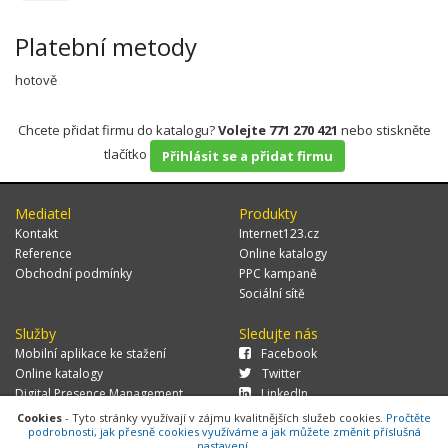
Platební metody
hotově
Chcete přidat firmu do katalogu?
Volejte 771 270 421
nebo stiskněte
tlačítko
Přihlásit se a přidat firmu
Mediatel
Produkty
Kontakt
Internet123.cz
Reference
Online katalogy
Obchodní podmínky
PPC kampaně
Sociální sítě
Služby
Sledujte nás
Mobilní aplikace ke stažení
Facebook
Online katalogy
Twitter
Digital Presence Management
LinkedIn
Více zákazníků
Cookies
- Tyto stránky využívají v zájmu kvalitnějších služeb cookies.
Pročtěte
podrobnosti, jak přesně cookies využíváme a jak můžete změnit příslušná
nastavení.