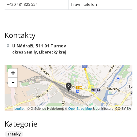
+420 481 325 554
hlavní telefon
Kontakty
U Nádraží, 511 01 Turnov
okres Semily, Liberecký kraj
+
-
Leaflet
| © GIScience Heidelberg, ©
OpenStreetMap
& contributors, CC-BY-SA
Kategorie
Trafiky