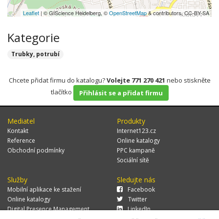
Leaflet
| © GIScience Heidelberg, ©
OpenStreetMap
& contributors, CC-BY-SA
Kategorie
Trubky, potrubí
Chcete přidat firmu do katalogu?
Volejte 771 270 421
nebo stiskněte
tlačítko
Přihlásit se a přidat firmu
Mediatel
Produkty
Kontakt
Internet123.cz
Reference
Online katalogy
Obchodní podmínky
PPC kampaně
Sociální sítě
Služby
Sledujte nás
Mobilní aplikace ke stažení
Facebook
Online katalogy
Twitter
Digital Presence Management
LinkedIn
Více zákazníků