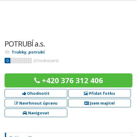
POTRUBÍ a.s.
Trubky, potrubí
0
(
0
hodnocení)
+420 376 312 406
Ohodnotit
Přidat fotku
Navrhnout úpravu
Jsem majitel
Navigovat