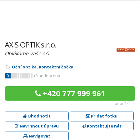
AXIS OPTIK s.r.o.
Oblékáme Vaše oči
Oční optika
,
Kontaktní čočky
0
(
0
hodnocení)
+420 777 999 961
pobočka
Ohodnotit
Přidat fotku
Navrhnout úpravu
Kontaktujte nás
Navigovat