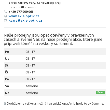
okres Karlovy Vary, Karlovarský kraj
naproti KB a soudu
+420 777 999 961
www.axis-optik.cz
kvary@axis-optik.cz
Naše prodejny jsou opět otevřeny v pravidelných
časech a zveme Vás na naše prodejní akce, které jsme
připravili téměř na veškerý sortiment.
Po
08 - 17
Út
08 - 17
St
08 - 17
Čt
08 - 17
Pá
08 - 17
So
zavřeno
Ne
zavřeno
Dnes
Dodržujeme veškerá možná hygienická opatření. Spolu to zvládneme.