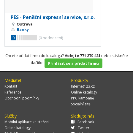
PES - Peněžní expresní service, s.r.o.
Ostrava
Banky
0
(
0
hodnocení)
Chcete přidat firmu do katalogu?
Volejte 771 270 421
nebo stiskněte
tlačítko
Přihlásit se a přidat firmu
Mediatel
Produkty
Kontakt
Internet123.cz
Reference
Online katalogy
Obchodní podmínky
PPC kampaně
Sociální sítě
Služby
Sledujte nás
Mobilní aplikace ke stažení
Facebook
Online katalogy
Twitter