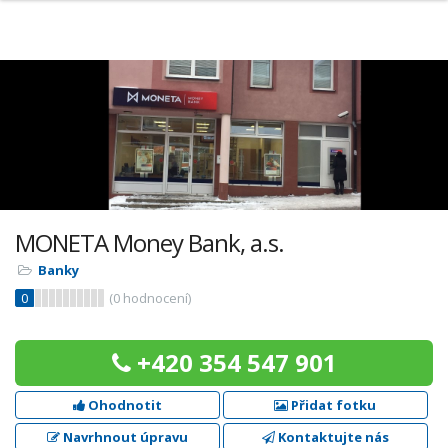
MONETA Money Bank, a.s.
Banky
0
(
0
hodnocení)
+420 354 547 901
Ohodnotit
Přidat fotku
Navrhnout úpravu
Kontaktujte nás