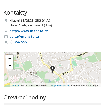
Kontakty
Hlavní 61/2803, 352 01 Aš
okres Cheb, Karlovarský kraj
http://www.moneta.cz
as.cz@moneta.cz
IČ:
25672720
+
-
Leaflet
| © GIScience Heidelberg, ©
OpenStreetMap
& contributors, CC-BY-SA
Otevírací hodiny