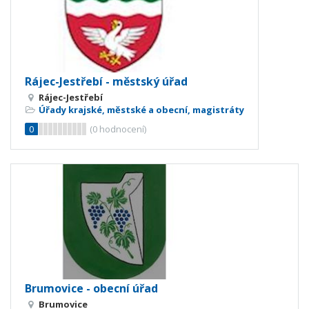
Rájec-Jestřebí - městský úřad
Rájec-Jestřebí
Úřady krajské, městské a obecní, magistráty
0
(
0
hodnocení)
Brumovice - obecní úřad
Brumovice