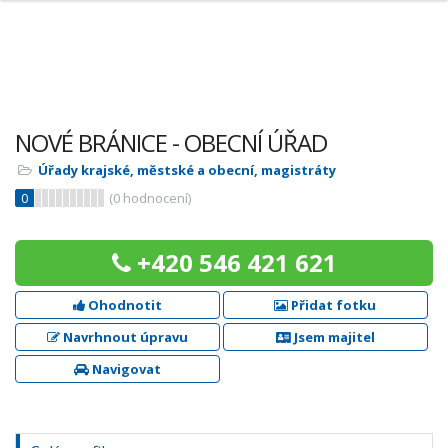
NOVÉ BRÁNICE - OBECNÍ ÚŘAD
Úřady krajské, městské a obecní, magistráty
0
(
0
hodnocení)
+420 546 421 621
Ohodnotit
Přidat fotku
Navrhnout úpravu
Jsem majitel
Navigovat