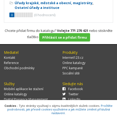
Úřady krajské, městské a obecní, magistráty
,
Ostatní úřady a instituce
0
(
0
hodnocení)
Chcete přidat firmu do katalogu?
Volejte 771 270 421
nebo stiskněte
tlačítko
Přihlásit se a přidat firmu
Mediatel
Produkty
Kontakt
Internet123.cz
Reference
Online katalogy
Obchodní podmínky
PPC kampaně
Sociální sítě
Služby
Sledujte nás
Mobilní aplikace ke stažení
Facebook
Online katalogy
Twitter
Digital Presence Management
LinkedIn
Více zákazníků
Cookies
- Tyto stránky využívají v zájmu kvalitnějších služeb cookies.
Pročtěte
podrobnosti, jak přesně cookies využíváme a jak můžete změnit příslušná
nastavení.