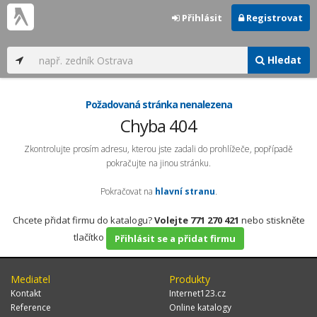
Přihlásit
Registrovat
Hledat
Požadovaná stránka nenalezena
Chyba 404
Zkontrolujte prosím adresu, kterou jste zadali do prohlížeče, popřípadě
pokračujte na jinou stránku.
Pokračovat na
hlavní stranu
.
Chcete přidat firmu do katalogu?
Volejte 771 270 421
nebo stiskněte
tlačítko
Přihlásit se a přidat firmu
Mediatel
Produkty
Kontakt
Internet123.cz
Reference
Online katalogy