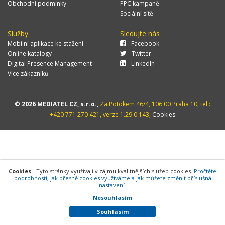
Obchodní podmínky
PPC kampaně
Sociální sítě
Služby
Sledujte nás
Mobilní aplikace ke stažení
Facebook
Online katalogy
Twitter
Digital Presence Management
LinkedIn
Více zákazníků
© 2026 MEDIATEL CZ, s.r.o.,
Za Potokem 46/4, 106 00 Praha 10, tel.:
+420 771 270 421, verze 1.29.0.143,
Cookies
Cookies
- Tyto stránky využívají v zájmu kvalitnějších služeb cookies.
Pročtěte
podrobnosti, jak přesně cookies využíváme a jak můžete změnit příslušná
nastavení.
Nesouhlasím
Souhlasím