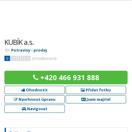
KUBÍK a.s.
Potraviny - prodej
0
(
0
hodnocení)
+420 466 931 888
Ohodnotit
Přidat fotku
Navrhnout úpravu
Jsem majitel
Navigovat