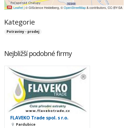
Leaflet
| © GIScience Heidelberg, ©
OpenStreetMap
& contributors, CC-BY-SA
Kategorie
Potraviny - prodej
Nejbližší podobné firmy
FLAVEKO Trade spol. s r.o.
Pardubice