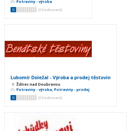
Potraviny - výroba
0
(
0
hodnocení)
Lubomír Doležal - Výroba a prodej těstovin
Ždírec nad Doubravou
Potraviny - výroba
,
Potraviny - prodej
0
(
0
hodnocení)