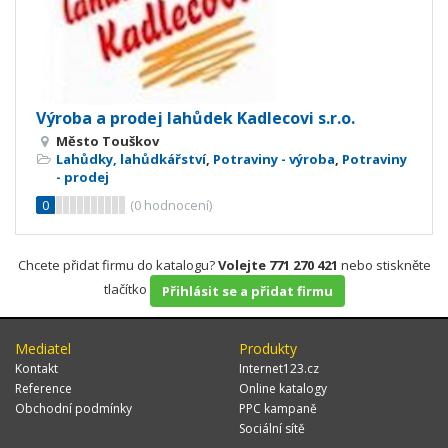
Výroba a prodej lahůdek Kadlecovi s.r.o.
Město Touškov
Lahůdky, lahůdkářství
,
Potraviny - výroba
,
Potraviny
- prodej
0
(
0
hodnocení)
Chcete přidat firmu do katalogu?
Volejte 771 270 421
nebo stiskněte
tlačítko
Přihlásit se a přidat firmu
Mediatel
Produkty
Kontakt
Internet123.cz
Reference
Online katalogy
Obchodní podmínky
PPC kampaně
Sociální sítě