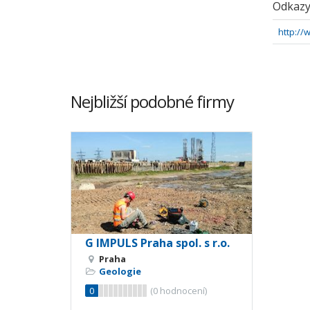
Odkaz
http://
Nejbližší podobné firmy
G IMPULS Praha spol. s r.o.
Praha
Geologie
0
(
0
hodnocení)