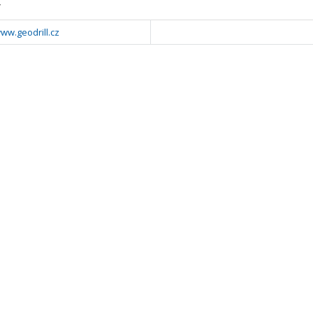
y
www.geodrill.cz