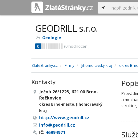
GEODRILL s.r.o.
Geologie
0
(
0
hodnocení)
ZlatéStránky.cz
Firmy
Jihomoravský kraj
okres Brn
Popi
Kontakty
Ječná 26/1225, 621 00 Brno-
Provádím
Řečkovice
a mechan
okres Brno-město, Jihomoravský
struktur
kraj
http://www.geodrill.cz
info@geodrill.cz
IČ:
46994971
Služ