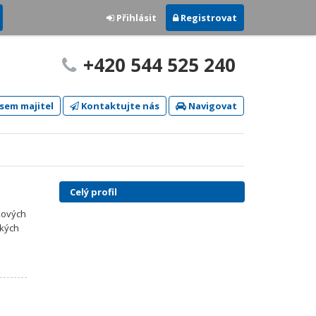
Přihlásit
Registrovat
+420 544 525 240
sem majitel
Kontaktujte nás
Navigovat
Celý profil
xových
ckých