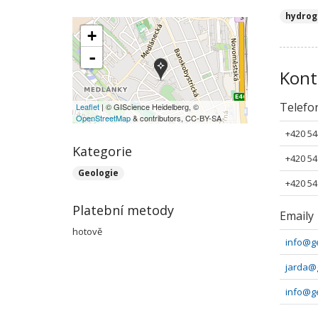
hydrog
+
-
Kont
Telefo
Leaflet
| © GIScience Heidelberg, ©
OpenStreetMap
& contributors, CC-BY-SA
+420 54
Kategorie
+420 54
Geologie
+420 54
Platební metody
Emaily
hotově
info@ge
jarda@g
info@ge