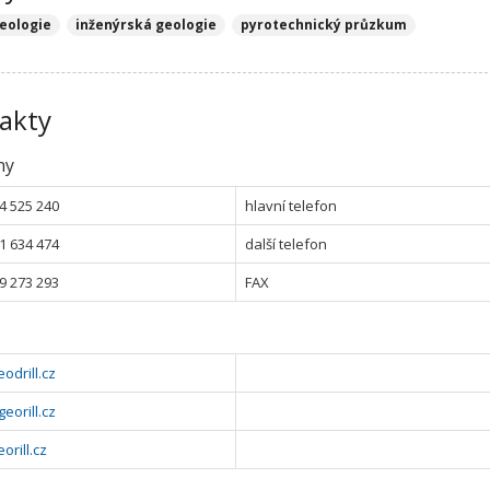
eologie
inženýrská geologie
pyrotechnický průzkum
akty
ny
4 525 240
hlavní telefon
1 634 474
další telefon
9 273 293
FAX
odrill.cz
eorill.cz
orill.cz