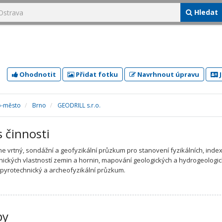
Hledat
Ohodnotit
Přidat fotku
Navrhnout úpravu
J
o-město
Brno
GEODRILL s.r.o.
s činnosti
e vrtný, sondážní a geofyzikální průzkum pro stanovení fyzikálních, inde
ických vlastností zemin a hornin, mapování geologických a hydrogeologi
, pyrotechnický a archeofyzikální průzkum.
by