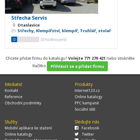
Střecha Servis
Otaslavice
Střechy
,
Klempířství, klempíř
,
Truhlář, stolař
0
(
0
hodnocení)
Chcete přidat firmu do katalogu?
Volejte 771 270 421
nebo stiskněte
tlačítko
Přihlásit se a přidat firmu
Mediatel
Produkty
Kontakt
Internet123.cz
Reference
Online katalogy
Obchodní podmínky
PPC kampaně
Sociální sítě
Služby
Sledujte nás
Mobilní aplikace ke stažení
Facebook
Online katalogy
Twitter