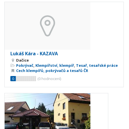
Lukáš Kára - KAZAVA
Dačice
Pokrývač
,
Klempířství, klempíř
,
Tesař, tesařské práce
Cech klempířů, pokrývačů a tesařů ČR
0
(
0
hodnocení)