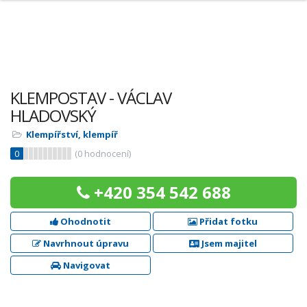
KLEMPOSTAV - VÁCLAV
HLADOVSKÝ
Klempířství, klempíř
0
(
0
hodnocení)
+420 354 542 688
Ohodnotit
Přidat fotku
Navrhnout úpravu
Jsem majitel
Navigovat