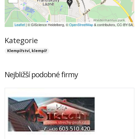
Leaflet
| © GIScience Heidelberg, ©
OpenStreetMap
& contributors, CC-BY-SA
Kategorie
Klempířství, klempíř
Nejbližší podobné firmy