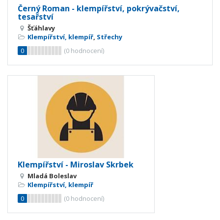
Černý Roman - klempířství, pokrývačství,
tesařství
Šťáhlavy
Klempířství, klempíř
,
Střechy
0
(
0
hodnocení)
Klempířství - Miroslav Skrbek
Mladá Boleslav
Klempířství, klempíř
0
(
0
hodnocení)