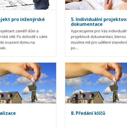
ojekt pro inženýrské
5. Individuální projektov
dokumentace
rojektant zaměří dům a
Vypracujeme pro Vás individuáln
rské sítě. Po dohodě s vámi
projektové dokumentaci, kterou
de osazení domu na
musíme mít pro udělení stavebn
ek.
po…
ealizace
8. Předání klíčů