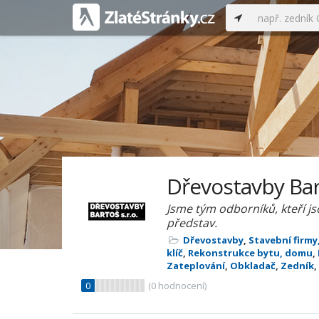
Dřevostavby Bart
Jsme tým odborníků, kteří j
představ.
Dřevostavby
,
Stavební firmy
klíč
,
Rekonstrukce bytu, domu
,
Zateplování
,
Obkladač
,
Zedník
,
0
(
0
hodnocení)