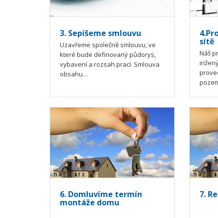
3. Sepíšeme smlouvu
4.Pr
sítě
Uzavřeme společně smlouvu, ve
Náš p
které bude definovaný půdorys,
inžený
vybavení a rozsah prací. Smlouva
prove
obsahu…
pozem
6. Domluvíme termín
7. R
montáže domu