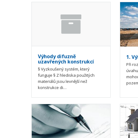
Výhody difuzně
1. V
uzavřených konstrukcí
Při ro
§ Vyzkoušený systém, který
úvahu
funguje § Z hlediska použitých
mohou
materiálů jsou levnější než
pozem
konstrukce di…