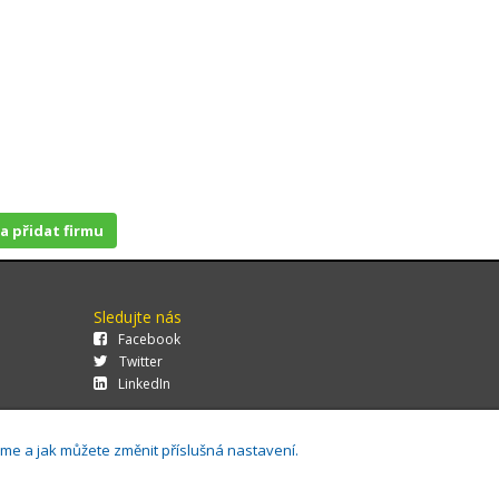
 a přidat firmu
Sledujte nás
Facebook
Twitter
LinkedIn
áme a jak můžete změnit příslušná nastavení.
29.0.143,
Cookies