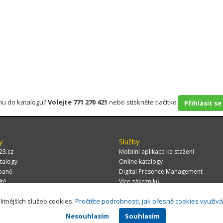
rmu do katalogu?
Volejte 771 270 421
nebo stiskněte tlačítko
Přihlásit se
y
Služby
23.cz
Mobilní aplikace ke stažení
talogy
Online katalogy
paně
Digital Presence Management
ítě
Více zákazníků
litnějších služeb cookies.
Pročtěte podrobnosti, jak přesně cookies využív
Nesouhlasím
Souhlasím
 CZ, s.r.o.,
Za Potokem 46/4, 106 00 Praha 10, tel.: +420 771 270 421, verze 1.