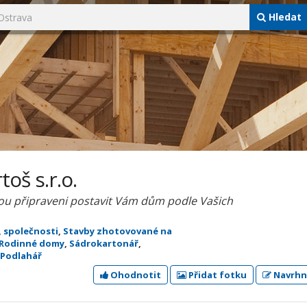
Hledat
oš s.r.o.
sou připraveni postavit Vám dům podle Vašich
, společnosti
,
Stavby zhotovované na
Rodinné domy
,
Sádrokartonář
,
Podlahář
Ohodnotit
Přidat fotku
Navrhn