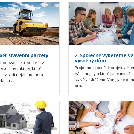
ýběr stavební parcely
2. Společně vybereme Vá
vysněný dům
zhodování je třeba brát v
Projdeme společně projekty, kte
 všechny faktory, které
Vás zaujaly a které jsme my už
 ovlivnit nejen hodnotu
stavěly. Ukážeme Vám, jaké do
ku, a…
prá…