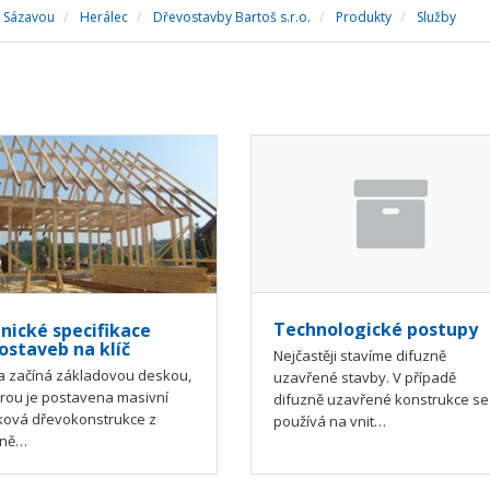
d Sázavou
Herálec
Dřevostavby Bartoš s.r.o.
Produkty
Služby
Technologické postupy
nické specifikace
ostaveb na klíč
Nejčastěji stavíme difuzně
a začíná základovou deskou,
uzavřené stavby. V případě
erou je postavena masivní
difuzně uzavřené konstrukce se
ková dřevokonstrukce z
používá na vnit…
dně…