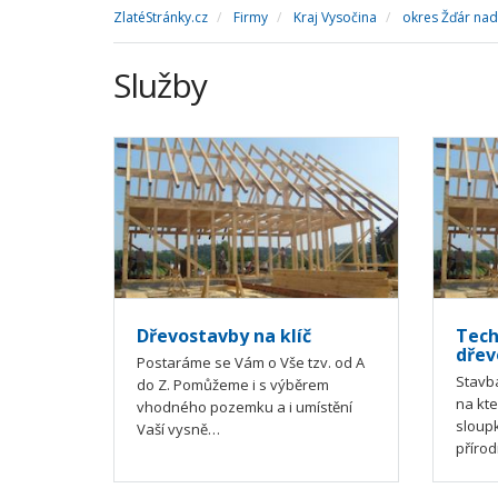
ZlatéStránky.cz
Firmy
Kraj Vysočina
okres Žďár na
Služby
Dřevostavby na klíč
Tech
dřev
Postaráme se Vám o Vše tzv. od A
Stavb
do Z. Pomůžeme i s výběrem
na kt
vhodného pozemku a i umístění
sloup
Vaší vysně…
příro