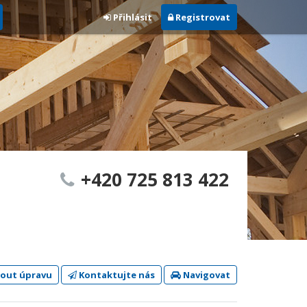
Přihlásit
Registrovat
+420 725 813 422
out úpravu
Kontaktujte nás
Navigovat