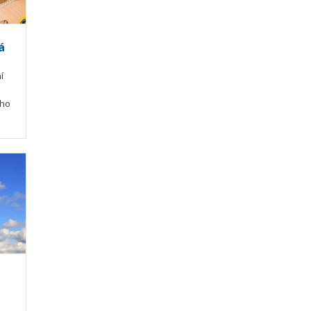
á
í
ího