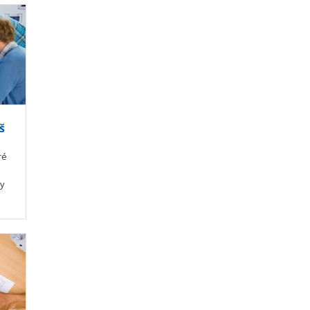
š
ré
my