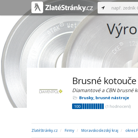
Brusné kotouče 
Diamantové a CBN brusné ko
Brusky, brusné nástroje
100
(
1
hodnocení)
ZlatéStránky.cz
Firmy
Moravskoslezský kraj
okres 