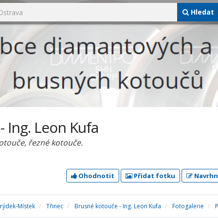
Hledat
- Ing. Leon Kufa
touče, řezné kotouče.
Ohodnotit
Přidat fotku
Navrhn
Frýdek-Místek
Třinec
Brusné kotouče - Ing. Leon Kufa
Fotogalerie
P