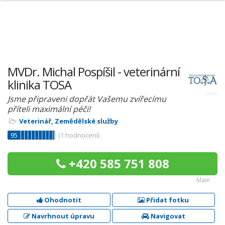
MVDr. Michal Pospíšil - veterinární
klinika TOSA
Jsme připraveni dopřát Vašemu zvířecímu
příteli maximální péči!
Veterinář
,
Zemědělské služby
95
(
1
hodnocení)
+420 585 751 808
Main
Ohodnotit
Přidat fotku
Navrhnout úpravu
Navigovat