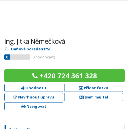
Ing. Jitka Němečková
Daňové poradenství
0
(
0
hodnocení)
+420 724 361 328
Ohodnotit
Přidat fotku
Navrhnout úpravu
Jsem majitel
Navigovat