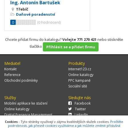
Ing. Antonín Bartušek
Třebíč
Daňové poradenství
0
(
0
hodnocení)
Chcete přidat firmu do katalogu?
Volejte 771 270 421
nebo stiskněte
tlačítko
Přihlásit se a přidat firmu
Mediatel
Produkty
Kontakt
Internet123.cz
Reference
Online katalogy
Obchodní podmínky
PPC kampaně
Sociální sítě
Služby
Sledujte nás
Mobilní aplikace ke stažení
Facebook
Online katalogy
Twitter
Digital Presence Management
LinkedIn
Více zákazníků
Cookies
- Tyto stránky využívají v zájmu kvalitnějších služeb cookies.
Pročtěte
podrobnosti, jak přesně cookies využíváme a jak můžete změnit příslušná