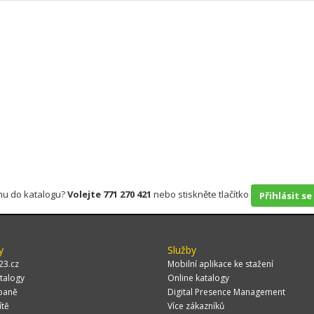
rmu do katalogu?
Volejte 771 270 421
nebo stiskněte tlačítko
Přihlásit se
y
Služby
23.cz
Mobilní aplikace ke stažení
talogy
Online katalogy
paně
Digital Presence Management
ítě
Více zákazníků