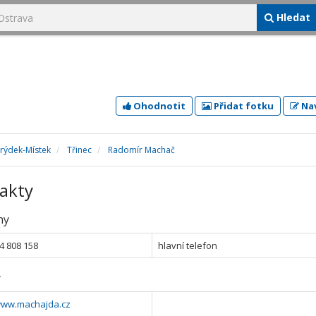
Hledat
Ohodnotit
Přidat fotku
Nav
Frýdek-Místek
Třinec
Radomír Machač
akty
ny
4 808 158
hlavní telefon
y
/www.machajda.cz