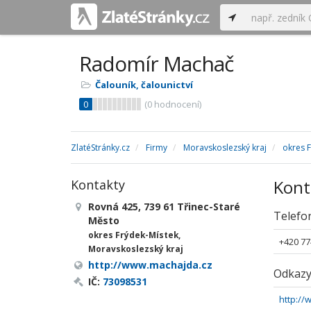
Radomír Machač
Čalouník, čalounictví
0
(
0
hodnocení)
ZlatéStránky.cz
Firmy
Moravskoslezský kraj
okres 
Kont
Kontakty
Rovná 425, 739 61 Třinec-Staré
Telefo
Město
okres Frýdek-Místek,
+420 77
Moravskoslezský kraj
http://www.machajda.cz
Odkaz
IČ:
73098531
http:/