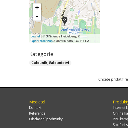
+
-
Leaflet
| © GIScience Heidelberg, ©
OpenStreetMap
& contributors, CC-BY-SA
Kategorie
Čalouník, čalounictví
Chcete přidat fi
Mediatel
Produkt
Kontakt
Internet1
Reference
Online ka
Obchodní podmínky
PPC kam
Sociální s