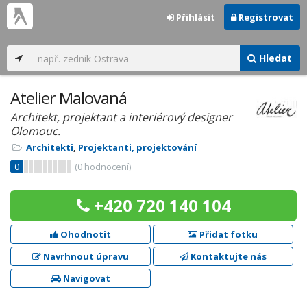
Přihlásit
Registrovat
Hledat
Atelier Malovaná
Architekt, projektant a interiérový designer
Olomouc.
Architekti
,
Projektanti, projektování
0
(
0
hodnocení)
+420 720 140 104
Ohodnotit
Přidat fotku
Navrhnout úpravu
Kontaktujte nás
Navigovat