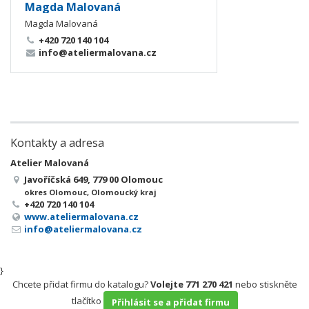
Magda Malovaná
Magda Malovaná
+420 720 140 104
info@ateliermalovana.cz
Kontakty a adresa
Atelier Malovaná
Javoříčská 649, 779 00 Olomouc
okres Olomouc, Olomoucký kraj
+420 720 140 104
www.ateliermalovana.cz
info@ateliermalovana.cz
}
Chcete přidat firmu do katalogu?
Volejte 771 270 421
nebo stiskněte
tlačítko
Přihlásit se a přidat firmu