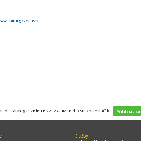
y
www.chirurg.cz/vlasim
rmu do katalogu?
Volejte 771 270 421
nebo stiskněte tlačítko
Přihlásit se
y
Služby