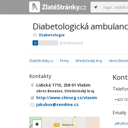
Diabetologická ambulanc
Diabetologie
0
(
0
hodnocení)
ZlatéStránky.cz
Firmy
Středočeský kraj
okres Bene
Kont
Kontakty
Lidická 1715, 258 01 Vlašim
Telefo
okres Benešov, Středočeský kraj
http://www.chirurg.cz/vlasim
+420 72
jakubuv@sendme.cz
Emaily
+
jakubu