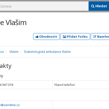
Hledat
e Vlašim
Ohodnotit
Přidat fotku
Navrhn
šov
Vlašim
Diabetologická ambulance Vlašim
akty
ny
4 947 074
hlavní telefon
v@sendme.cz