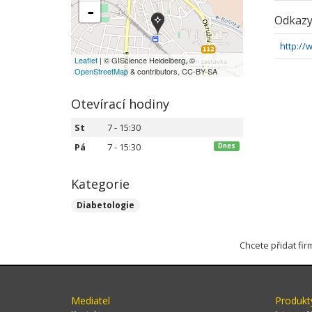
-
Odkaz
http://
Leaflet
| © GIScience Heidelberg, ©
OpenStreetMap
& contributors, CC-BY-SA
Otevírací hodiny
St
7 - 15:30
Pá
7 - 15:30
Dnes
Kategorie
Diabetologie
Chcete přidat fi
Mediatel
Produkt