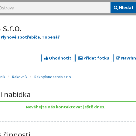
Hledat
s.r.o.
,
Plynové spotřebiče
,
Topenář
Ohodnotit
Přidat fotku
Navrhn
ník
Rakovník
Rakoplynoservis s.r.o.
í nabídka
Neváhejte nás kontaktovat ještě dnes.
s činnosti