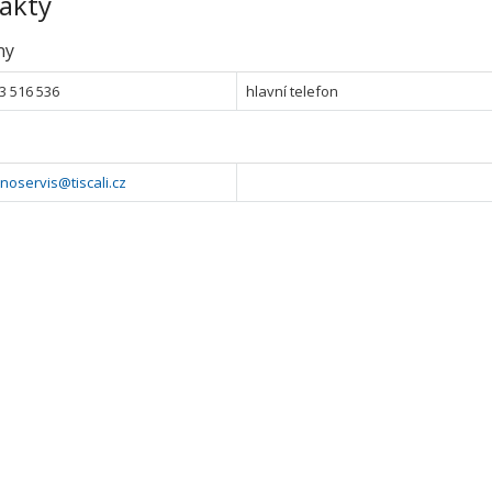
akty
ny
3 516 536
hlavní telefon
noservis@tiscali.cz