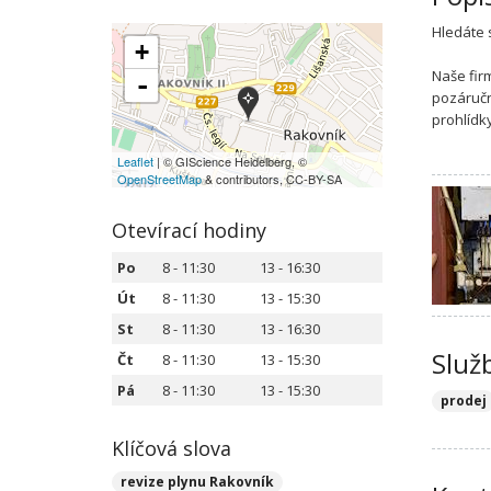
Hledáte 
+
Naše fir
-
pozáručn
prohlídk
Leaflet
| © GIScience Heidelberg, ©
OpenStreetMap
& contributors, CC-BY-SA
Otevírací hodiny
Po
8 - 11:30
13 - 16:30
Út
8 - 11:30
13 - 15:30
St
8 - 11:30
13 - 16:30
Služ
Čt
8 - 11:30
13 - 15:30
Pá
8 - 11:30
13 - 15:30
prodej
Klíčová slova
revize plynu Rakovník