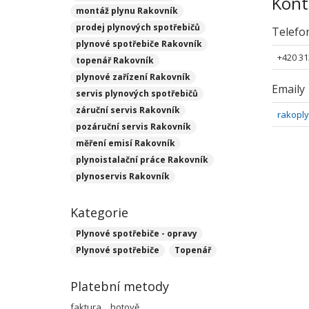
Kont
montáž plynu Rakovník
prodej plynových spotřebičů
Telefo
plynové spotřebiče Rakovník
+420 31
topenář Rakovník
plynové zařízení Rakovník
Emaily
servis plynových spotřebičů
záruční servis Rakovník
rakoply
pozáruční servis Rakovník
měření emisí Rakovník
plynoistalační práce Rakovník
plynoservis Rakovník
Kategorie
Plynové spotřebiče - opravy
Plynové spotřebiče
Topenář
Platební metody
faktura
hotově