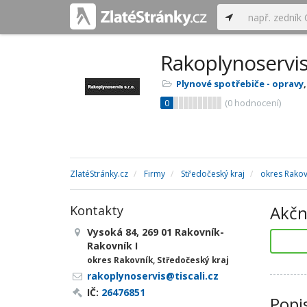
Rakoplynoservis 
Plynové spotřebiče - opravy
0
(
0
hodnocení)
ZlatéStránky.cz
Firmy
Středočeský kraj
okres Rakov
Akčn
Kontakty
Vysoká 84, 269 01 Rakovník-
Rakovník I
okres Rakovník, Středočeský kraj
rakoplynoservis@tiscali.cz
IČ:
26476851
Popi