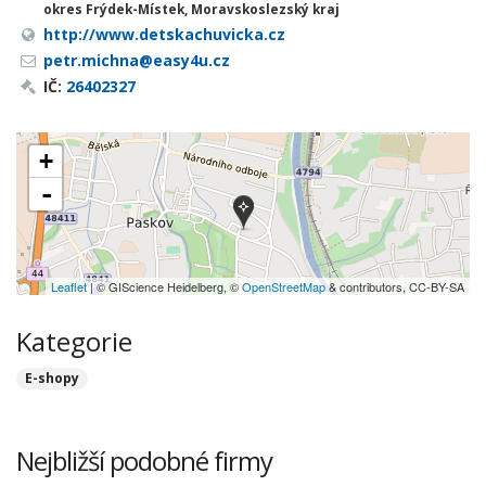
okres Frýdek-Místek, Moravskoslezský kraj
http://www.detskachuvicka.cz
petr.michna@easy4u.cz
IČ:
26402327
+
-
Leaflet
| © GIScience Heidelberg, ©
OpenStreetMap
& contributors, CC-BY-SA
Kategorie
E-shopy
Nejbližší podobné firmy