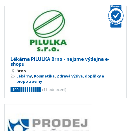
Lékárna PILULKA Brno - nejsme výdejna e-
shopu
Brno
Lékárny
,
Kosmetika
,
Zdravá výživa, doplňky a
biopotraviny
100
(
1
hodnocení)