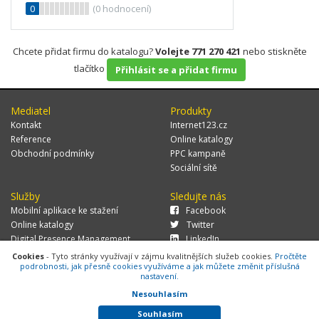
0
(
0
hodnocení)
Chcete přidat firmu do katalogu?
Volejte 771 270 421
nebo stiskněte
tlačítko
Přihlásit se a přidat firmu
Mediatel
Produkty
Kontakt
Internet123.cz
Reference
Online katalogy
Obchodní podmínky
PPC kampaně
Sociální sítě
Služby
Sledujte nás
Mobilní aplikace ke stažení
Facebook
Online katalogy
Twitter
Digital Presence Management
LinkedIn
Více zákazníků
Cookies
- Tyto stránky využívají v zájmu kvalitnějších služeb cookies.
Pročtěte
podrobnosti, jak přesně cookies využíváme a jak můžete změnit příslušná
nastavení.
Nesouhlasím
© 2026 MEDIATEL CZ, s.r.o.,
Za Potokem 46/4, 106 00 Praha 10, tel.:
+420 771 270 421, verze 1.29.0.143,
Cookies
Souhlasím