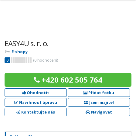
EASY4U s. r. o.
E-shopy
0
(
0
hodnocení)
+420 602 505 764
Ohodnotit
Přidat fotku
Navrhnout úpravu
Jsem majitel
Kontaktujte nás
Navigovat