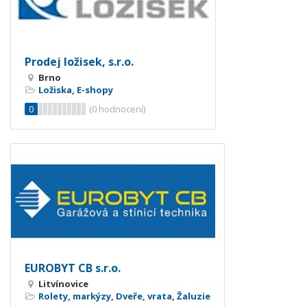
Prodej ložisek, s.r.o.
Brno
Ložiska
,
E-shopy
0
(
0
hodnocení)
EUROBYT CB s.r.o.
Litvínovice
Rolety, markýzy
,
Dveře, vrata
,
Žaluzie