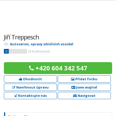
Jiří Treppesch
Autoservis, opravy silničních vozidel
0
(
0
hodnocení)
+420 604 342 547
Ohodnotit
Přidat fotku
Navrhnout úpravu
Jsem majitel
Kontaktujte nás
Navigovat