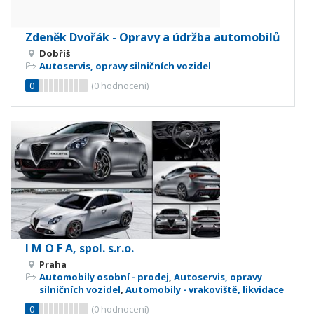
Zdeněk Dvořák - Opravy a údržba automobilů
Dobříš
Autoservis, opravy silničních vozidel
0
(
0
hodnocení)
I M O F A, spol. s.r.o.
Praha
Automobily osobní - prodej
,
Autoservis, opravy
silničních vozidel
,
Automobily - vrakoviště, likvidace
0
(
0
hodnocení)