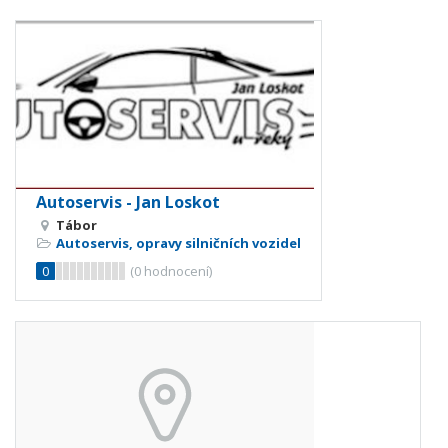
Autoservis - Jan Loskot
Tábor
Autoservis, opravy silničních vozidel
0
(
0
hodnocení)