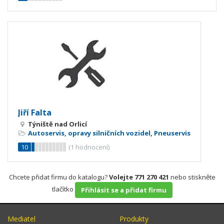
Jiří Falta
Týniště nad Orlicí
Autoservis, opravy silničních vozidel
,
Pneuservis
10
(
1
hodnocení)
Chcete přidat firmu do katalogu?
Volejte 771 270 421
nebo stiskněte
tlačítko
Přihlásit se a přidat firmu
Mediatel
Produkty