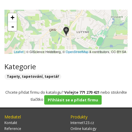
+
-
Leaflet
| © GIScience Heidelberg, ©
OpenStreetMap
& contributors, CC-BY-SA
Kategorie
Tapety, tapetování, tapetář
Chcete přidat firmu do katalogu?
Volejte 771 270 421
nebo stiskněte
tlačítko
Přihlásit se a přidat firmu
Mediatel
Produkty
Kontakt
Internet123.cz
Reference
Online katalogy