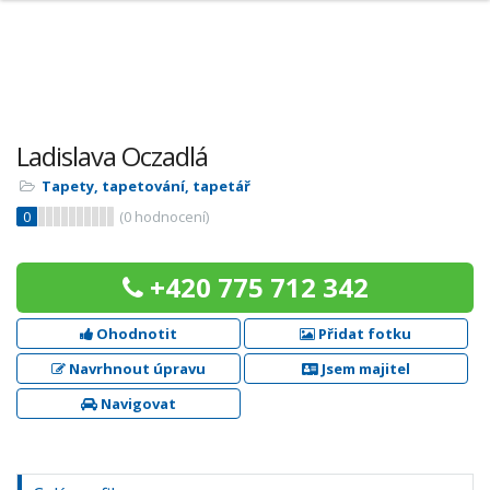
Ladislava Oczadlá
Tapety, tapetování, tapetář
0
(
0
hodnocení)
+420 775 712 342
Ohodnotit
Přidat fotku
Navrhnout úpravu
Jsem majitel
Navigovat