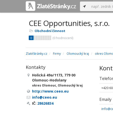
CEE Opportunities, s.r.o.
Obchodní činnost
0
(
0
hodnocení)
ZlatéStránky.cz
Firmy
Olomoucký kraj
okres Olom
Kont
Kontakty
Holická 49a/1173, 779 00
Telefo
Olomouc-Hodolany
okres Olomouc, Olomoucký kraj
+420 60
http://www.ceeo.eu
info@ceeo.eu
Emaily
IČ:
28626834
info@c