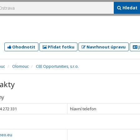
Hledat
Ohodnotit
Přidat fotku
Navrhnout úpravu
J
ouc
Olomouc
CEE Opportunities, s.r.o.
akty
ny
4 272 331
hlavní telefon
eeo.eu