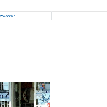
y
/www.ceeo.eu