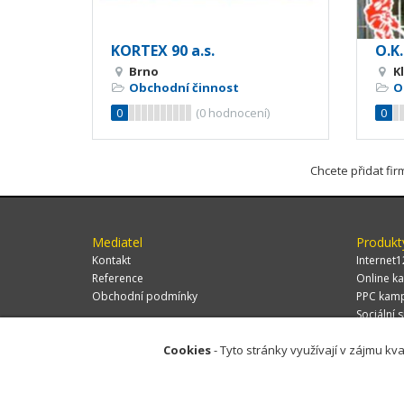
KORTEX 90 a.s.
O.K.
Brno
K
Obchodní činnost
O
0
(
0
hodnocení)
0
Chcete přidat fi
Mediatel
Produkt
Kontakt
Internet1
Reference
Online ka
Obchodní podmínky
PPC kam
Sociální s
Cookies
- Tyto stránky využívají v zájmu kva
© 2026 MEDIATEL