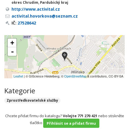
okres Chrudim, Pardubický kraj
http://www.activital.cz
activital.hovorkova@seznam.cz
IČ:
27528642
+
-
Leaflet
| © GIScience Heidelberg, ©
OpenStreetMap
& contributors, CC-BY-SA
Kategorie
Zprostředkovatelské služby
Chcete přidat firmu do katalogu?
Volejte 771 270 421
nebo stiskněte
tlačítko
Přihlásit se a přidat firmu