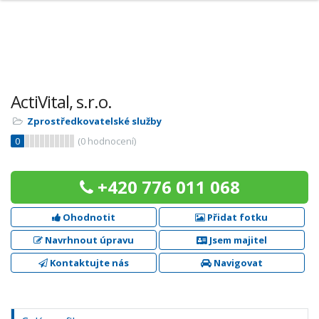
ActiVital, s.r.o.
Zprostředkovatelské služby
0
(
0
hodnocení)
+420 776 011 068
Ohodnotit
Přidat fotku
Navrhnout úpravu
Jsem majitel
Kontaktujte nás
Navigovat