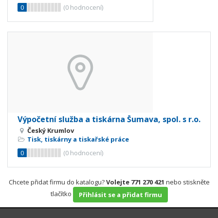
0
(
0
hodnocení)
Výpočetní služba a tiskárna Šumava, spol. s r.o.
Český Krumlov
Tisk, tiskárny a tiskařské práce
0
(
0
hodnocení)
Chcete přidat firmu do katalogu?
Volejte 771 270 421
nebo stiskněte
tlačítko
Přihlásit se a přidat firmu