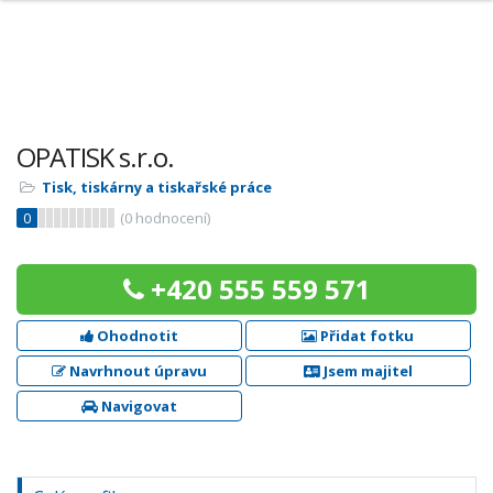
OPATISK s.r.o.
Tisk, tiskárny a tiskařské práce
0
(
0
hodnocení)
+420 555 559 571
Ohodnotit
Přidat fotku
Navrhnout úpravu
Jsem majitel
Navigovat