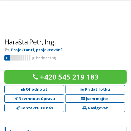
Harašta Petr, Ing.
Projektanti, projektování
0
(
0
hodnocení)
+420 545 219 183
Ohodnotit
Přidat fotku
Navrhnout úpravu
Jsem majitel
Kontaktujte nás
Navigovat