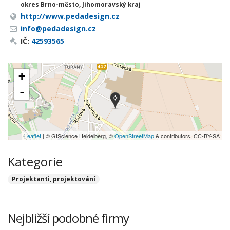
okres Brno-město, Jihomoravský kraj
http://www.pedadesign.cz
info@pedadesign.cz
IČ:
42593565
+
-
Leaflet
| © GIScience Heidelberg, ©
OpenStreetMap
& contributors, CC-BY-SA
Kategorie
Projektanti, projektování
Nejbližší podobné firmy