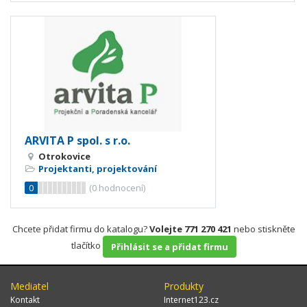
ARVITA P spol. s r.o.
Otrokovice
Projektanti, projektování
0
(
0
hodnocení)
Chcete přidat firmu do katalogu?
Volejte 771 270 421
nebo stiskněte
tlačítko
Přihlásit se a přidat firmu
Mediatel
Produkty
Kontakt
Internet123.cz