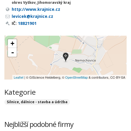
okres Vyškov, Jihomoravský kraj
http://www.krajnice.cz
levicek@krajnice.cz
IČ:
18821901
+
-
Leaflet
| © GIScience Heidelberg, ©
OpenStreetMap
& contributors, CC-BY-SA
Kategorie
Silnice, dálnice - stavba a údržba
Nejbližší podobné firmy