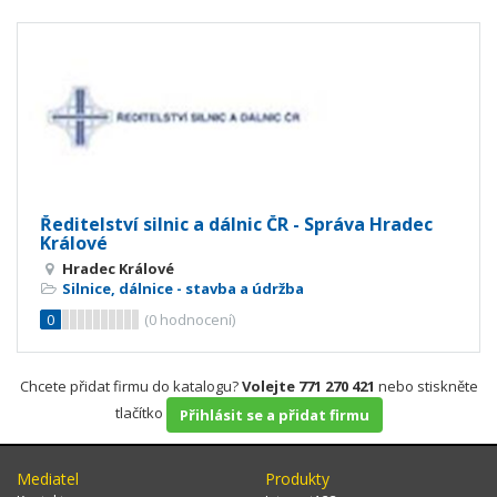
Ředitelství silnic a dálnic ČR - Správa Hradec
Králové
Hradec Králové
Silnice, dálnice - stavba a údržba
0
(
0
hodnocení)
Chcete přidat firmu do katalogu?
Volejte 771 270 421
nebo stiskněte
tlačítko
Přihlásit se a přidat firmu
Mediatel
Produkty