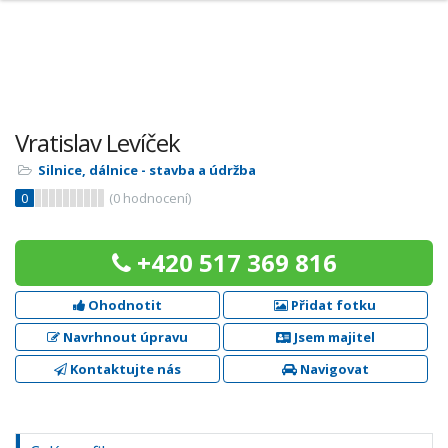
Vratislav Levíček
Silnice, dálnice - stavba a údržba
0
(
0
hodnocení)
+420 517 369 816
Ohodnotit
Přidat fotku
Navrhnout úpravu
Jsem majitel
Kontaktujte nás
Navigovat