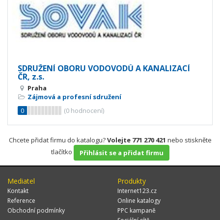
SDRUŽENÍ OBORU VODOVODŮ A KANALIZACÍ
ČR, z.s.
Praha
Zájmová a profesní sdružení
0
(
0
hodnocení)
Chcete přidat firmu do katalogu?
Volejte 771 270 421
nebo stiskněte
tlačítko
Přihlásit se a přidat firmu
Mediatel
Produkty
Kontakt
Internet123.cz
Reference
Online katalogy
Obchodní podmínky
PPC kampaně