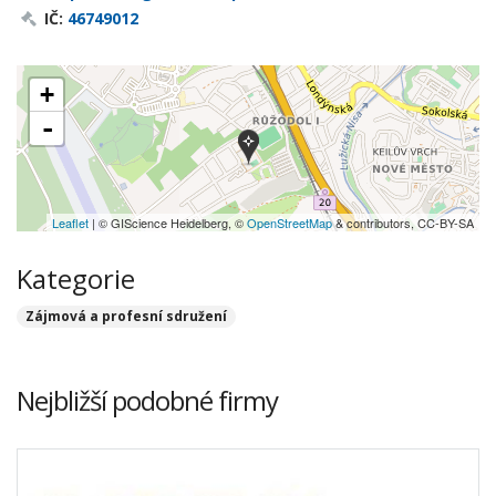
IČ:
46749012
+
-
Leaflet
| © GIScience Heidelberg, ©
OpenStreetMap
& contributors, CC-BY-SA
Kategorie
Zájmová a profesní sdružení
Nejbližší podobné firmy