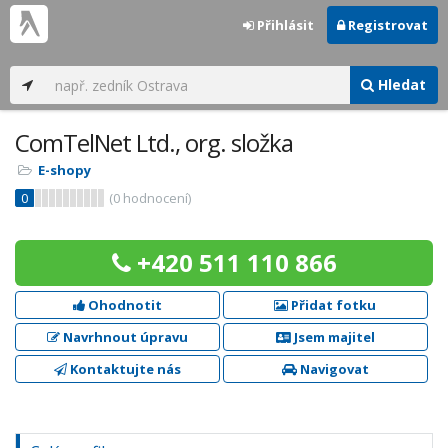
Přihlásit
Registrovat
Hledat
ComTelNet Ltd., org. složka
E-shopy
0
(
0
hodnocení)
+420 511 110 866
Ohodnotit
Přidat fotku
Navrhnout úpravu
Jsem majitel
Kontaktujte nás
Navigovat