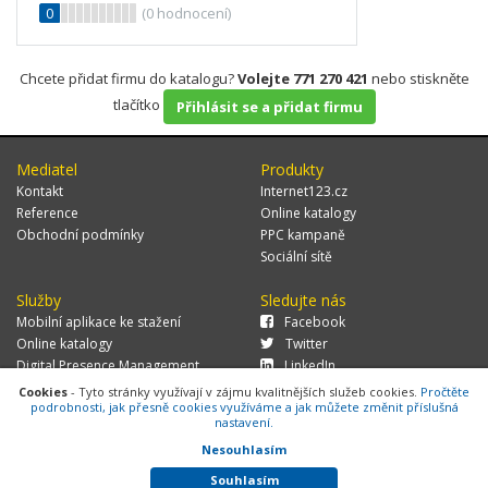
0
(
0
hodnocení)
Chcete přidat firmu do katalogu?
Volejte 771 270 421
nebo stiskněte
tlačítko
Přihlásit se a přidat firmu
Mediatel
Produkty
Kontakt
Internet123.cz
Reference
Online katalogy
Obchodní podmínky
PPC kampaně
Sociální sítě
Služby
Sledujte nás
Mobilní aplikace ke stažení
Facebook
Online katalogy
Twitter
Digital Presence Management
LinkedIn
Více zákazníků
Cookies
- Tyto stránky využívají v zájmu kvalitnějších služeb cookies.
Pročtěte
podrobnosti, jak přesně cookies využíváme a jak můžete změnit příslušná
nastavení.
Nesouhlasím
© 2026 MEDIATEL CZ, s.r.o.,
Za Potokem 46/4, 106 00 Praha 10, tel.:
+420 771 270 421, verze 1.29.0.143,
Cookies
Souhlasím