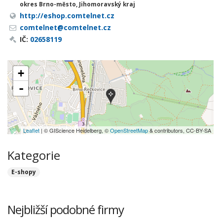
okres Brno-město, Jihomoravský kraj
http://eshop.comtelnet.cz
comtelnet@comtelnet.cz
IČ:
02658119
+
-
Leaflet
| © GIScience Heidelberg, ©
OpenStreetMap
& contributors, CC-BY-SA
Kategorie
E-shopy
Nejbližší podobné firmy