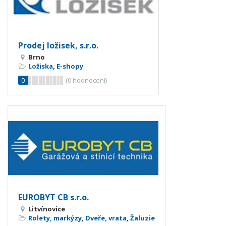
Prodej ložisek, s.r.o.
Brno
Ložiska
,
E-shopy
0
(
0
hodnocení)
EUROBYT CB s.r.o.
Litvínovice
Rolety, markýzy
,
Dveře, vrata
,
Žaluzie