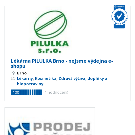
Lékárna PILULKA Brno - nejsme výdejna e-
shopu
Brno
Lékárny
,
Kosmetika
,
Zdravá výživa, doplňky a
biopotraviny
100
(
1
hodnocení)